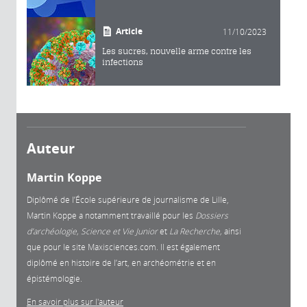
Article
11/10/2023
Les sucres, nouvelle arme contre les
infections
Auteur
Martin Koppe
Diplômé de l’École supérieure de journalisme de Lille,
Martin Koppe a notamment travaillé pour les
Dossiers
d’archéologie, Science et Vie Junior
et
La
Recherche,
ainsi
que pour le site Maxisciences.com. Il est également
diplômé en histoire de l’art, en archéométrie et en
épistémologie.
En savoir plus sur l'auteur