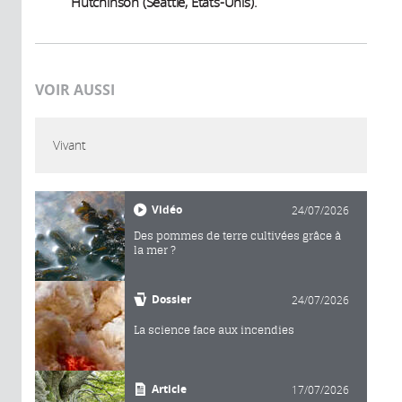
Hutchinson (Seattle, États-Unis).
VOIR AUSSI
Vivant
Vidéo
24/07/2026
Des pommes de terre cultivées grâce à
la mer ?
Dossier
24/07/2026
La science face aux incendies
Article
17/07/2026