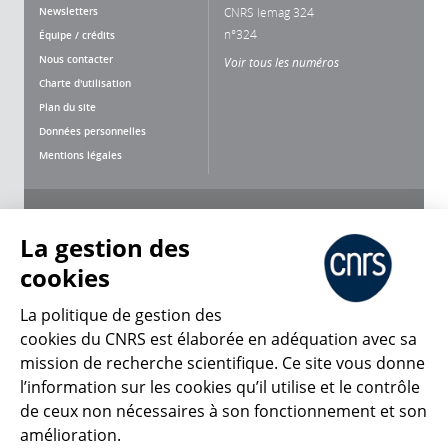
Newsletters
CNRS lemag 324
n°324
Équipe / crédits
Nous contacter
Voir tous les numéros
Charte d'utilisation
Plan du site
Données personnelles
Mentions légales
Nous suivre
Partager
La gestion des
cookies
La politique de gestion des
cookies du CNRS est élaborée en adéquation avec sa
CNRS Le Mag
mission de recherche scientifique. Ce site vous donne
l’information sur les cookies qu’il utilise et le contrôle
de ceux non nécessaires à son fonctionnement et son
© 2026, CNRS
amélioration.