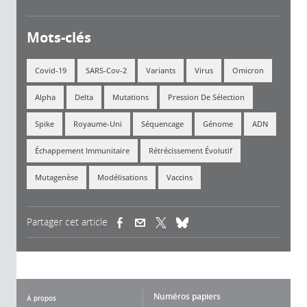
Mots-clés
Covid-19
SARS-Cov-2
Variants
Virus
Omicron
Alpha
Delta
Mutations
Pression De Sélection
Spike
Royaume-Uni
Séquencage
Génome
ADN
Échappement Immunitaire
Rétrécissement Évolutif
Mutagenèse
Modélisations
Vaccins
Partager cet article
(link is external)
(link is external)
(link is external)
Numéros papiers
À propos