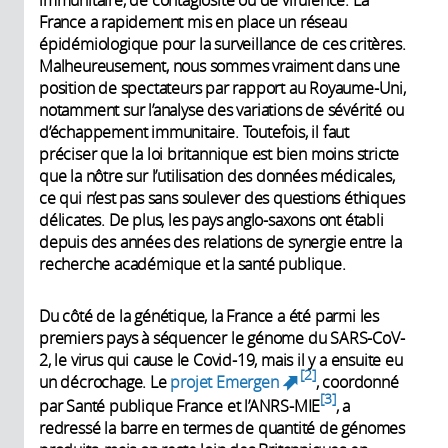
France a rapidement mis en place un réseau
épidémiologique pour la surveillance de ces critères.
Malheureusement, nous sommes vraiment dans une
position de spectateurs par rapport au Royaume-Uni,
notamment sur l’analyse des variations de sévérité ou
d’échappement immunitaire. Toutefois, il faut
préciser que la loi britannique est bien moins stricte
que la nôtre sur l’utilisation des données médicales,
ce qui n’est pas sans soulever des questions éthiques
délicates. De plus, les pays anglo-saxons ont établi
depuis des années des relations de synergie entre la
recherche académique et la santé publique.
Du côté de la génétique, la France a été parmi les
premiers pays à séquencer le génome du SARS-CoV-
2, le virus qui cause le Covid-19, mais il y a ensuite eu
2
un décrochage. Le
projet Emergen
, coordonné
(link is
3
par Santé publique France et l’ANRS-MIE
, a
external)
redressé la barre en termes de quantité de génomes