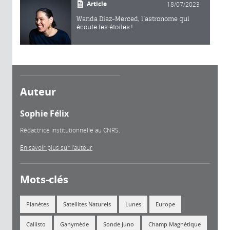
Article
18/07/2023
Wanda Diaz-Merced, l’astronome qui
écoute les étoiles !
Auteur
Sophie Félix
Rédactrice institutionnelle au CNRS.
En savoir plus sur l'auteur
Mots-clés
Planètes
Satellites Naturels
Lunes
Europe
Callisto
Ganymède
Sonde Juno
Champ Magnétique