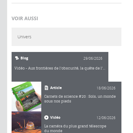
VOIR AUSSI
Univers
Blog
29/06/2026
Vidéo - Aux frontières de l'obscurité, la quête de l'...
Article
18/06/2026
Carnets de science #20 : Sols, un monde
sous nos pieds
Vidéo
12/06/2026
La caméra du plus grand télescope
du monde