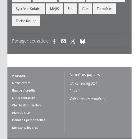
Système Solaire
MAJIS
Eau
Gaz
Tempêtes
Tache Rouge
Partager cet article
(link is external)
(link is external)
(link is external)
Numéros papiers
À propos
Newsletters
CNRS lemag 324
n°324
Équipe / crédits
Nous contacter
Voir tous les numéros
Charte d'utilisation
Plan du site
Données personnelles
Mentions légales