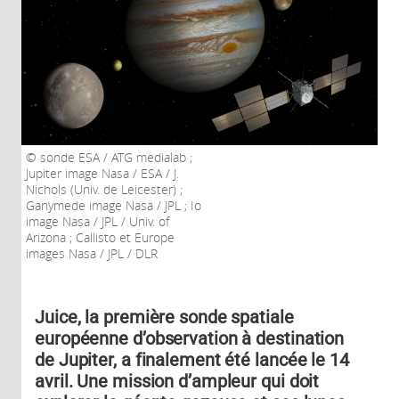
sonde ESA / ATG medialab ;
Jupiter image Nasa / ESA / J.
Nichols (Univ. de Leicester) ;
Ganymede image Nasa / JPL ; Io
image Nasa / JPL / Univ. of
Arizona ; Callisto et Europe
images Nasa / JPL / DLR
Juice, la première sonde spatiale
européenne d’observation à destination
de Jupiter, a finalement été lancée le 14
avril. Une mission d’ampleur qui doit