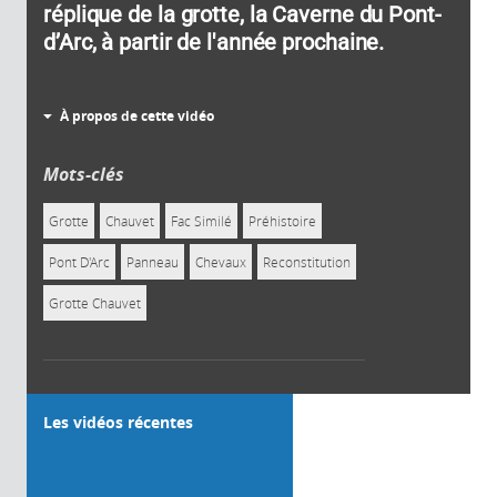
réplique de la grotte, la Caverne du Pont-
d’Arc, à partir de l'année prochaine.
À propos de cette vidéo
Mots-clés
Grotte
Chauvet
Fac Similé
Préhistoire
Pont D'Arc
Panneau
Chevaux
Reconstitution
Grotte Chauvet
Les vidéos récentes