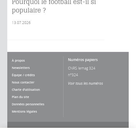
Pourquoi le football est-il si
populaire ?
13.07.2026
Numéros papiers
À propos
Newsletters
CNRS lemag 324
n°324
Équipe / crédits
Nous contacter
Voir tous les numéros
Charte d'utilisation
Plan du site
Données personnelles
Mentions légales
Nous suivre
Partager