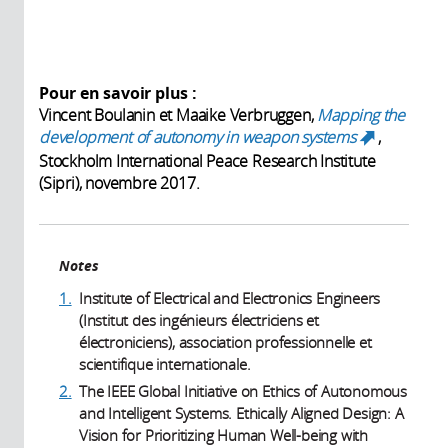
Pour en savoir plus :
Vincent Boulanin et Maaike Verbruggen,
Mapping the
development of autonomy in weapon systems
,
(link
Stockholm International Peace Research Institute
is
(Sipri), novembre 2017.
external)
Notes
1.
Institute of Electrical and Electronics Engineers
(Institut des ingénieurs électriciens et
électroniciens), association professionnelle et
scientifique internationale.
2.
The IEEE Global Initiative on Ethics of Autonomous
and Intelligent Systems. Ethically Aligned Design: A
Vision for Prioritizing Human Well-being with