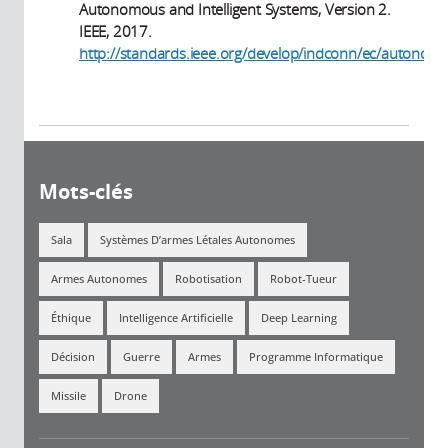
Autonomous and Intelligent Systems, Version 2.
IEEE, 2017.
http://standards.ieee.org/develop/indconn/ec/autonom
(link is external)
Mots-clés
Sala
Systèmes D’armes Létales Autonomes
Armes Autonomes
Robotisation
Robot-Tueur
Éthique
Intelligence Artificielle
Deep Learning
Décision
Guerre
Armes
Programme Informatique
Missile
Drone