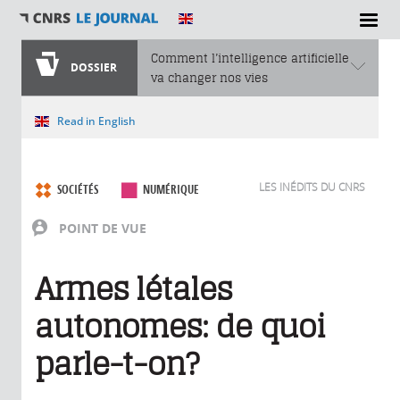
Comment l’intelligence artificielle
DOSSIER
va changer nos vies
Vous êtes ici
Read in English
LES INÉDITS DU CNRS
SOCIÉTÉS
NUMÉRIQUE
POINT DE VUE
Armes létales
autonomes: de quoi
parle-t-on?