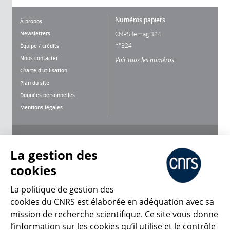
Numéros papiers
À propos
Newsletters
CNRS lemag 324
n°324
Équipe / crédits
Nous contacter
Voir tous les numéros
Charte d'utilisation
Plan du site
Données personnelles
Mentions légales
Nous suivre
Partager
La gestion des
cookies
La politique de gestion des
cookies du CNRS est élaborée en adéquation avec sa
mission de recherche scientifique. Ce site vous donne
CNRS Le Mag
l’information sur les cookies qu’il utilise et le contrôle