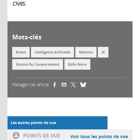
CNRS.
Mots-clés
Robot
Intelligence Artificielle
Machine
IA
Science Du Comportement
Boîte Noire
Partager cet article
(link is external)
(link is external)
(link is external)
Les autres points de vue
POINTS DE VUE
Voir tous les points de vue