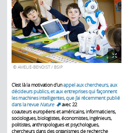
AMELIE-BENOIST / BSIP
C’est là la motivation d’un
appel aux chercheurs, aux
décideurs publics, et aux entreprises qui façonnent
les machines intelligentes, que j’ai récemment publié
dans la revue
Nature
avec 22
(link is external)
coauteurs européens et américains, informaticiens,
sociologues, biologistes, économistes, ingénieurs,
politistes, anthropologues et psychologues,
chercheurs dans des organismes de recherche