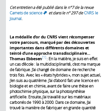
Cet entretien a été publié dans le n°7 de la revue
Carnets de science
et dans le n° 297 de
CNRS le
(link is external)
Journal
.
La médaille d’or du CNRS vient récompenser
votre parcours, marqué par des découvertes
importantes dans différents domaines et
teinté d’une approche transdisciplinaire…
1
Thomas Ebbesen
: En la matière, je suis en effet
un cas d’école : la multidisciplinarité, c’est ma marque
de fabrique. J’ai changé de domaine de recherche
trois fois. Avec les « états hybrides », mon sujet actuel,
j’en suis au quatrième. J’ai d’abord fait une licence en
biologie et en chimie, avant de faire une thèse en
photochimie physique, sur la photosynthèse
artificielle. Ensuite, j’ai travaillé sur les matériaux
carbonés de 1990 à 2000. Dans ce domaine, j’ai
trouvé la manière de fabriquer en grande quantité