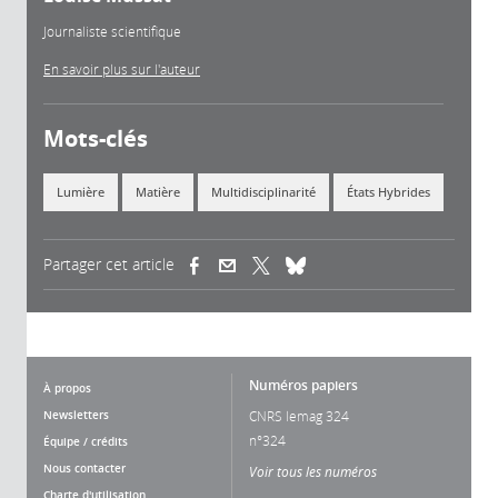
Journaliste scientifique
En savoir plus sur l'auteur
Mots-clés
Lumière
Matière
Multidisciplinarité
États Hybrides
Partager cet article
(link is external)
(link is external)
(link is external)
Numéros papiers
À propos
Newsletters
CNRS lemag 324
n°324
Équipe / crédits
Nous contacter
Voir tous les numéros
Charte d'utilisation