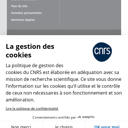
Plan du site
Données personnelles
Mentions légales
Nous suivre
Partager
La gestion des
cookies
La politique de gestion des
cookies du CNRS est élaborée en adéquation avec sa
CNRS Le Mag
mission de recherche scientifique. Ce site vous donne
l’information sur les cookies qu’il utilise et le contrôle
de ceux non nécessaires à son fonctionnement et son
© 2026, CNRS
amélioration.
Lire la politique de confidentialité
Créer un compte
Se connecter
Accessibilité : non conforme
Consentements certifiés par
Gestion des cookies
Non merci
Je choisis
OK pour moi