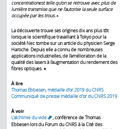
concentration
est telle qu’on se retrouve avec plus de
lumière
transmise que ne l’autorise la seule surface
occupée
par les trous.
»
La découverte trouve ses origines dix ans plus tôt
lorsque le scientifique travaillant à Tokyo pour la
société Nec tombe sur un article du physicien Serge
Haroche. Depuis elle a connu de nombreuses
applications industrielles, de l’amélioration de la
qualité des lasers à l’augmentation du rendement des
fibres optiques. ♦
À lire
Thomas Ebbesen, médaille d’or 2019 du CNRS
Communiqué de presse médaille d'or du CNRS 2019
À voir
L'alchimie du vide
, conférence de Thomas
(link is external)
Ebbesen lors du Forum du CNRS à la Cité des