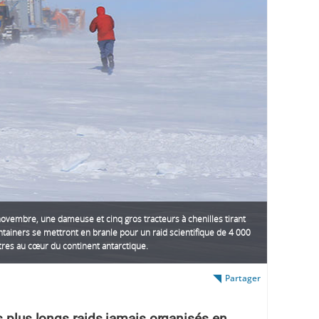
ovembre, une dameuse et cinq gros tracteurs à chenilles tirant
tainers se mettront en branle pour un raid scientifique de 4 000
tres au cœur du continent antarctique.
Partager
s plus longs raids jamais organisés en