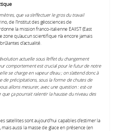
ctique
mètres, que va s’effectuer le gros du travail
rino, de l’Institut des géosciences de
rdonne la mission franco-italienne EAIIST (East
ne zone qu’aucun scientifique n’a encore jamais
rûlantes d’actualité.
’évolution actuelle sous l’effet du changement
eur comportement est crucial pour le futur de notre
 elle se charge en vapeur d’eau ; on s’attend donc à
e de précipitations, sous la forme de chutes de
ous allons mesurer, avec une question : est-ce
ce que ça pourrait ralentir la hausse du niveau des
les satellites sont aujourd’hui capables d’estimer la
, mais aussi la masse de glace en présence (en