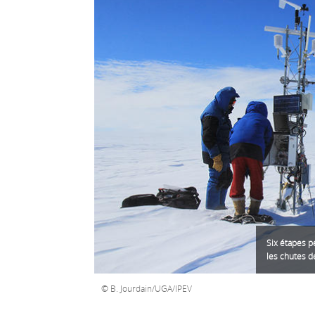
Six étapes p
les chutes d
B. Jourdain/UGA/IPEV