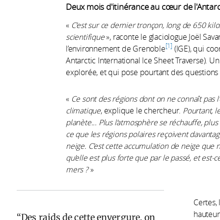
Deux mois d'itinérance au cœur de l'Antar
«
C’est sur ce dernier tronçon, long de 650 kilo
scientifique
», raconte le glaciologue Joël Sava
1
l’environnement de Grenoble
(IGE), qui coo
Antarctic International Ice Sheet Traverse). U
explorée, et qui pose pourtant des questions b
«
Ce sont des régions dont on ne connaît pas l
climatique
, explique le chercheur.
Pourtant, l
planète... Plus l’atmosphère se réchauffe, plus
ce que les régions polaires reçoivent davantag
neige. C’est cette accumulation de neige que n
qu’elle est plus forte que par le passé, et est-
mers ?
»
Certes, 
hauteur
Des raids de cette envergure, on