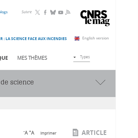
RSS
blogs
Suivre
English version
R : LA SCIENCE FACE AUX INCENDIES
Types
QUE
MES THÈMES
de science
ARTICLE
-
+
A
A
Imprimer