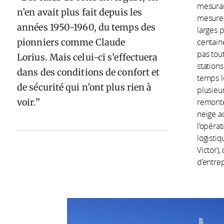
mesurant
n’en avait plus fait depuis les
mesures
années 1950-1960, du temps des
larges p
pionniers comme Claude
centaine
pas tout
Lorius. Mais celui-ci s’effectuera
stations
dans des conditions de confort et
temps l
de sécurité qui n’ont plus rien à
plusieu
voir.
remonte
neige a
l’opérat
logistiq
Victor),
d’entrep