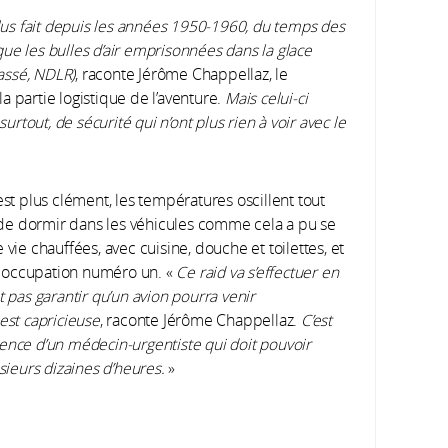
plus fait depuis les années 1950-1960, du temps des
que les bulles d’air emprisonnées dans la glace
assé, NDLR)
, raconte Jérôme Chappellaz, le
 la partie logistique de l’aventure.
Mais celui-ci
urtout, de sécurité qui n’ont plus rien à voir avec le
est plus clément, les températures oscillent tout
de dormir dans les véhicules comme cela a pu se
vie chauffées, avec cuisine, douche et toilettes, et
préoccupation numéro un. «
Ce raid va s’effectuer en
t pas garantir qu’un avion pourra venir
est capricieuse
, raconte Jérôme Chappellaz.
C’est
ence d’un médecin-urgentiste qui doit pouvoir
sieurs dizaines d’heures.
»