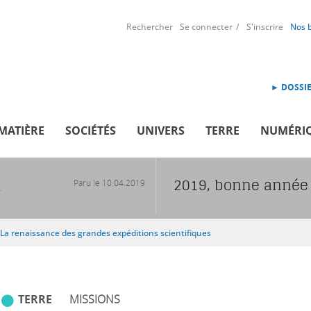
Rechercher
Se connecter
S'inscrire
Nos 
► DOSSIE
MATIÈRE
SOCIÉTÉS
UNIVERS
TERRE
NUMÉRI
2019, bonne année 
Paru le
10.04.2019
R
La renaissance des grandes expéditions scientifiques
TERRE
MISSIONS