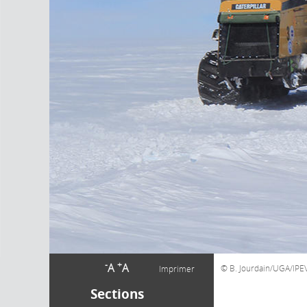
-
+
A
A
B. Jourdain/UGA/IPE
Imprimer
Sections