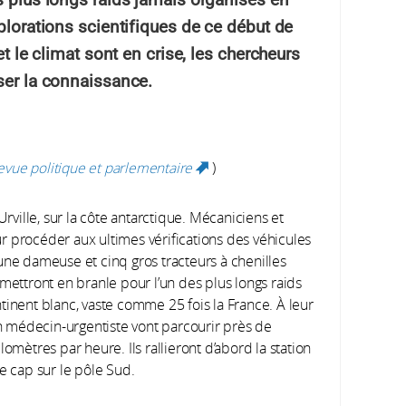
xplorations scientifiques de ce début de
et le climat sont en crise, les chercheurs
ser la connaissance.
evue politique et parlementaire
)
(link is
external)
Urville, sur la côte antarctique. Mécaniciens et
r procéder aux ultimes vérifications des véhicules
une dameuse et cinq gros tracteurs à chenilles
mettront en branle pour l’un des plus longs raids
tinent blanc, vaste comme 25 fois la France. À leur
un médecin-urgentiste vont parcourir près de
omètres par heure. Ils rallieront d’abord la station
e cap sur le pôle Sud.