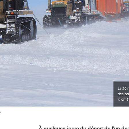
Le 20 n
des con
kilomè
V
À quelques jours du départ de l'un de