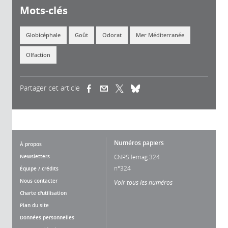
Mots-clés
Globicéphale
Goût
Odorat
Mer Méditerranée
Olfaction
Partager cet article
(link is external)
(link is external)
(link is external)
Numéros papiers
À propos
Newsletters
CNRS lemag 324
n°324
Équipe / crédits
Nous contacter
Voir tous les numéros
Charte d'utilisation
Plan du site
Données personnelles