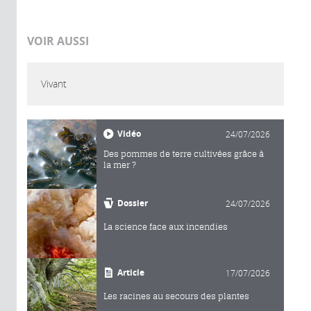
VOIR AUSSI
Vivant
Vidéo
24/07/2026
Des pommes de terre cultivées grâce à
la mer ?
Dossier
24/07/2026
La science face aux incendies
Article
17/07/2026
Les racines au secours des plantes