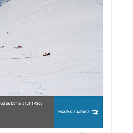
 col du Dôme, situé à 4300
Mode diaporama