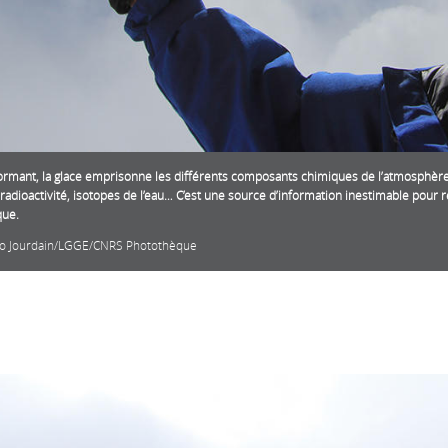
ormant, la glace emprisonne les différents composants chimiques de l’atmosphère 
 radioactivité, isotopes de l’eau… C’est une source d’information inestimable pour 
que.
o Jourdain/LGGE/CNRS Photothèque