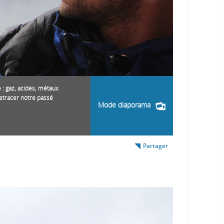
: gaz, acides, métaux
retracer notre passé
Mode diaporama
Partager