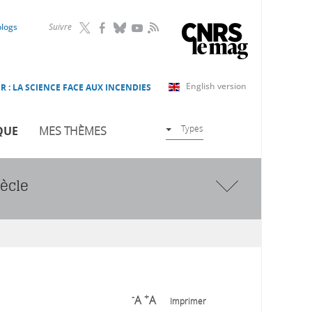
RSS
blogs
Suivre
English version
R : LA SCIENCE FACE AUX INCENDIES
Types
QUE
MES THÈMES
iècle
-
+
A
A
Imprimer