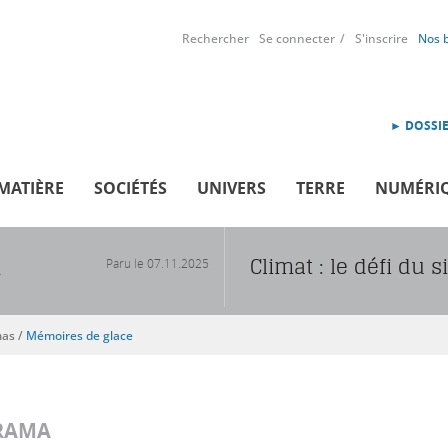
Rechercher
Se connecter
S'inscrire
Nos 
► DOSSIE
MATIÈRE
SOCIÉTÉS
UNIVERS
TERRE
NUMÉRI
Climat : le défi du s
Paru le
07.11.2025
R
mas
/
Mémoires de glace
RAMA