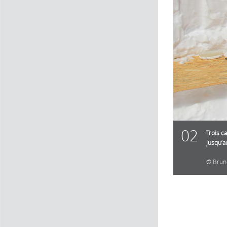
02
Trois c
jusqu’a
Brun