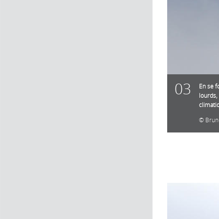
03
En se f
lourds,
climati
Brun