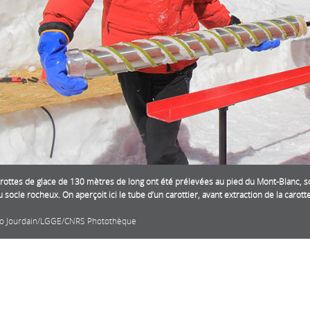
arottes de glace de 130 mètres de long ont été prélevées au pied du Mont-Blanc, soi
u socle rocheux. On aperçoit ici le tube d’un carottier, avant extraction de la carotte
o Jourdain/LGGE/CNRS Photothèque