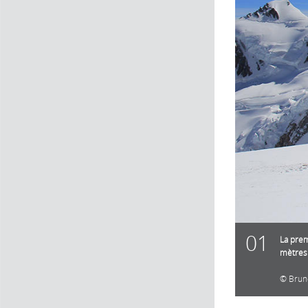
01
La prem
mètres 
Brun