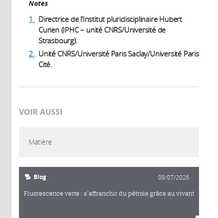
Notes
1.
Directrice de l’Institut pluridisciplinaire Hubert
Curien (IPHC – unité CNRS/Université de
Strasbourg).
2.
Unité CNRS/Université Paris Saclay/Université Paris
Cité.
VOIR AUSSI
Matière
Blog
09/07/2026
Fluorescence verte : s’affranchir du pétrole grâce au vivant