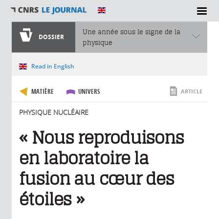
SECTIONS
Une année sous le signe de la
DOSSIER
physique
Vous êtes ici
Read in English
MATIÈRE
UNIVERS
ARTICLE
PHYSIQUE NUCLÉAIRE
« Nous reproduisons
en laboratoire la
fusion au cœur des
étoiles »