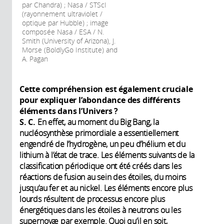
par Chandra) ; Nasa / STScI
(rayonnement ultraviolet /
optique par Hubble) ; image
composée Nasa / ESA / N.
Smith (University of Arizona), J.
Morse (BoldlyGo Institute) and
A. Pagan
Cette compréhension est également cruciale
pour expliquer l’abondance des différents
éléments dans l’Univers ?
S. C.
En effet, au moment du Big Bang, la
nucléosynthèse primordiale a essentiellement
engendré de l’hydrogène, un peu d’hélium et du
lithium à l’état de trace. Les éléments suivants de la
classification périodique ont été créés dans les
réactions de fusion au sein des étoiles, du moins
jusqu’au fer et au nickel. Les éléments encore plus
lourds résultent de processus encore plus
énergétiques dans les étoiles à neutrons ou les
supernovæ par exemple. Quoi qu’il en soit,