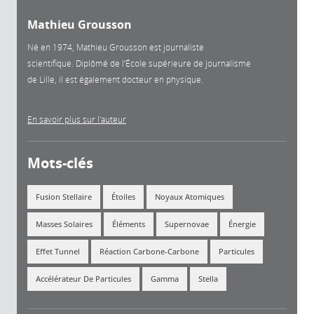
Mathieu Grousson
Né en 1974, Mathieu Grousson est journaliste
scientifique. Diplômé de l’École supérieure de journalisme
de Lille, il est également docteur en physique.
En savoir plus sur l'auteur
Mots-clés
Fusion Stellaire
Étoiles
Noyaux Atomiques
Masses Solaires
Éléments
Supernovae
Énergie
Effet Tunnel
Réaction Carbone-Carbone
Particules
Accélérateur De Particules
Gamma
Stella