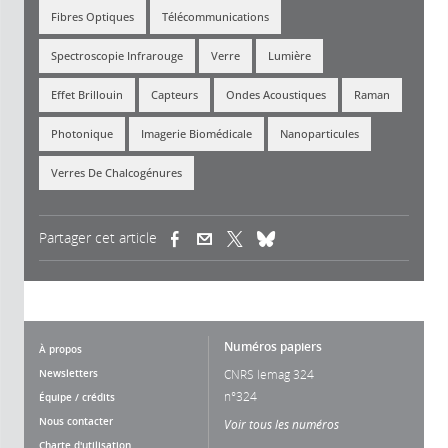
Fibres Optiques
Télécommunications
Spectroscopie Infrarouge
Verre
Lumière
Effet Brillouin
Capteurs
Ondes Acoustiques
Raman
Photonique
Imagerie Biomédicale
Nanoparticules
Verres De Chalcogénures
Partager cet article
(link is external)
(link is external)
(link is external)
Numéros papiers
À propos
Newsletters
CNRS lemag 324
n°324
Équipe / crédits
Nous contacter
Voir tous les numéros
Charte d'utilisation