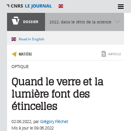
SECTIONS
DOSSIER
2022, dans le rétro de la science
Vous êtes ici
Read in English
MATIÈRE
ARTICLE
OPTIQUE
Quand le verre et la
lumière font des
étincelles
02.06.2022
, par
Grégory Fléchet
Mis à jour le
09.06.2022