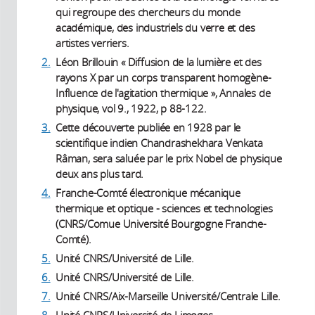
qui regroupe des chercheurs du monde
académique, des industriels du verre et des
artistes verriers.
2.
Léon Brillouin « Diffusion de la lumière et des
rayons X par un corps transparent homogène-
Influence de l'agitation thermique », Annales de
physique, vol 9., 1922, p 88-122.
3.
Cette découverte publiée en 1928 par le
scientifique indien Chandrashekhara Venkata
Râman, sera saluée par le prix Nobel de physique
deux ans plus tard.
4.
Franche-Comté électronique mécanique
thermique et optique - sciences et technologies
(CNRS/Comue Université Bourgogne Franche-
Comté).
5.
Unité CNRS/Université de Lille.
6.
Unité CNRS/Université de Lille.
7.
Unité CNRS/Aix-Marseille Université/Centrale Lille.