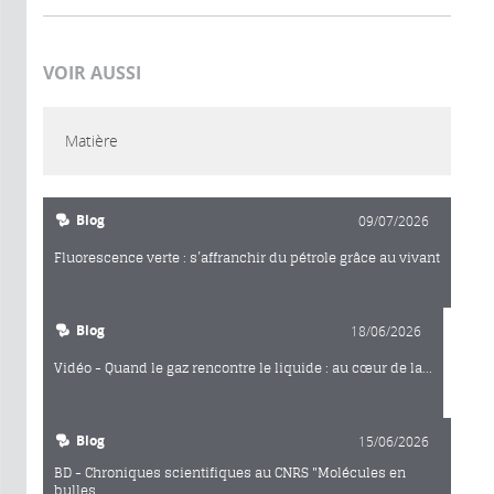
VOIR AUSSI
Matière
Blog
09/07/2026
Fluorescence verte : s’affranchir du pétrole grâce au vivant
Blog
18/06/2026
Vidéo - Quand le gaz rencontre le liquide : au cœur de la...
Blog
15/06/2026
BD - Chroniques scientifiques au CNRS "Molécules en
bulles...