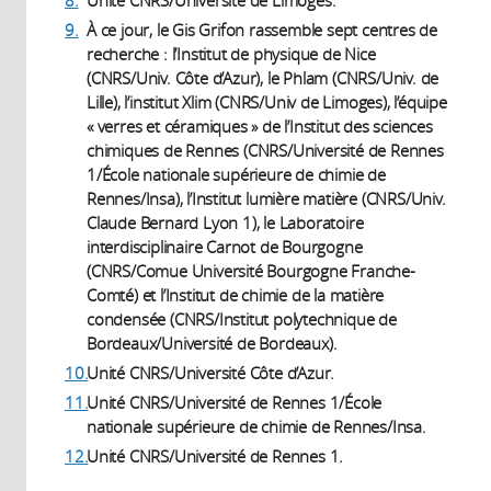
8.
Unité CNRS/Université de Limoges.
9.
À ce jour, le Gis Grifon rassemble sept centres de
recherche : l’Institut de physique de Nice
(CNRS/Univ. Côte d’Azur), le Phlam (CNRS/Univ. de
Lille), l’institut Xlim (CNRS/Univ de Limoges), l’équipe
« verres et céramiques » de l’Institut des sciences
chimiques de Rennes (CNRS/Université de Rennes
1/École nationale supérieure de chimie de
Rennes/Insa), l’Institut lumière matière (CNRS/Univ.
Claude Bernard Lyon 1), le Laboratoire
interdisciplinaire Carnot de Bourgogne
(CNRS/Comue Université Bourgogne Franche-
Comté) et l’Institut de chimie de la matière
condensée (CNRS/Institut polytechnique de
Bordeaux/Université de Bordeaux).
10.
Unité CNRS/Université Côte d’Azur.
11.
Unité CNRS/Université de Rennes 1/École
nationale supérieure de chimie de Rennes/Insa.
12.
Unité CNRS/Université de Rennes 1.