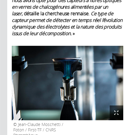
nous avons opté pour des capteurs à fibres optiques
en verres de chalcogénures alimentées par un
laser,
détaille la chercheuse rennaise.
Ce type de
capteur permet de détecter en temps réel
l’évolution
dynamique des électrolytes et la nature des produits
issus de leur décomposition.
»
Jean-Claude Moschetti /
Foton / First-TF / CNRS