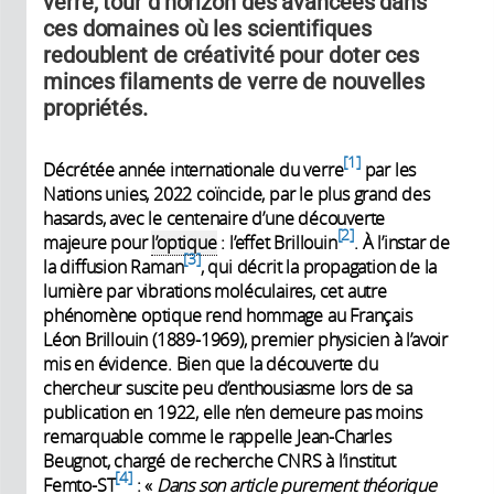
verre, tour d'horizon des avancées dans
ces domaines où les scientifiques
redoublent de créativité pour doter ces
minces filaments de verre de nouvelles
propriétés.
1
Décrétée année internationale du verre
par les
Nations unies, 2022 coïncide, par le plus grand des
hasards, avec le centenaire d’une découverte
2
majeure pour
l’optique
: l’effet Brillouin
. À l’instar de
3
la diffusion Raman
, qui décrit la propagation de la
lumière par vibrations moléculaires, cet autre
phénomène optique rend hommage au Français
Léon Brillouin (1889-1969), premier physicien à l’avoir
mis en évidence. Bien que la découverte du
chercheur suscite peu d’enthousiasme lors de sa
publication en 1922, elle n’en demeure pas moins
remarquable comme le rappelle Jean-Charles
Beugnot, chargé de recherche CNRS à l’institut
4
Femto-ST
: «
Dans son article purement théorique