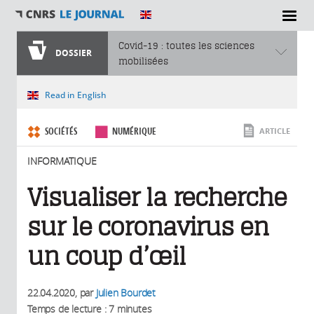
SECTIONS
Covid-19 : toutes les sciences
DOSSIER
mobilisées
Vous êtes ici
Read in English
SOCIÉTÉS
NUMÉRIQUE
ARTICLE
INFORMATIQUE
Visualiser la recherche
sur le coronavirus en
un coup d’œil
22.04.2020
, par
Julien Bourdet
Temps de lecture : 7 minutes