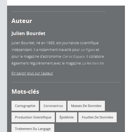
Auteur
Julien Bourdet
Julien Bourdet, né en 1980, est journaliste scientifique
indépendant. Il a notamment travaillé pour
Le Figaro
et
pour le magazine d’astronomie
Ciel et Espace
. Il collabore
également régulièrement avec le magazine
La Recherche.
En savoir plus sur l'auteur
Mots-clés
Cartographie
Coronavirus
Masses De Données
Production Scientifique
Épidémie
Fouilles De Données
Traitement Du Langage