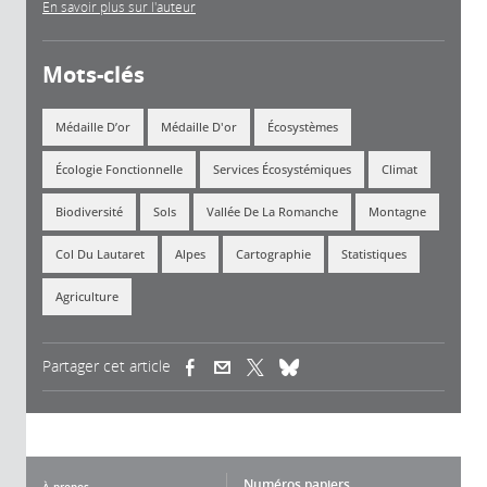
En savoir plus sur l'auteur
Mots-clés
Médaille D’or
Médaille D'or
Écosystèmes
Écologie Fonctionnelle
Services Écosystémiques
Climat
Biodiversité
Sols
Vallée De La Romanche
Montagne
Col Du Lautaret
Alpes
Cartographie
Statistiques
Agriculture
Partager cet article
(link is external)
(link is external)
(link is external)
Numéros papiers