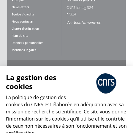
À propos
Newsletters
CNRS lemag 324
n°324
Équipe / crédits
Nous contacter
Voir tous les numéros
Charte d'utilisation
Plan du site
Données personnelles
Mentions légales
Nous suivre
Partager
La gestion des
cookies
La politique de gestion des
cookies du CNRS est élaborée en adéquation avec sa
mission de recherche scientifique. Ce site vous donne
CNRS Le Mag
l’information sur les cookies qu’il utilise et le contrôle
de ceux non nécessaires à son fonctionnement et son
© 2026, CNRS