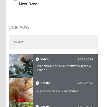
Mont-Blanc.
VOIR AUSSI
Vivant
Vidéo
24/07/2026
Des pommes de terre cultivées grâce à
la mer ?
Dossier
24/07/2026
La science face aux incendies
Article
17/07/2026