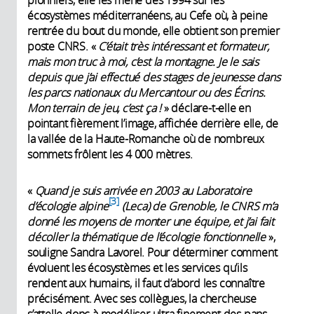
écosystèmes méditerranéens, au Cefe où, à peine
rentrée du bout du monde, elle obtient son premier
poste CNRS. «
C’était très intéressant et formateur,
mais mon truc à moi, c’est la montagne. Je le sais
depuis que j’ai effectué des stages de jeunesse dans
les parcs nationaux du Mercantour ou des Écrins.
Mon terrain de jeu, c’est ça !
» déclare-t-elle en
pointant fièrement l’image, affichée derrière elle, de
la vallée de la Haute-Romanche où de nombreux
sommets frôlent les 4 000 mètres.
«
Quand je suis arrivée en 2003 au Laboratoire
3
d’écologie alpine
(Leca) de Grenoble, le CNRS m’a
donné les moyens de monter une équipe, et j’ai fait
décoller la thématique de l’écologie fonctionnelle
»,
souligne Sandra Lavorel. Pour déterminer comment
évoluent les écosystèmes et les services qu’ils
rendent aux humains, il faut d’abord les connaître
précisément. Avec ses collègues, la chercheuse
s’attelle donc à modéliser ultra finement des pans