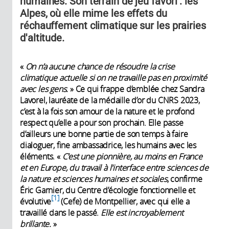
humaines. Son terrain de jeu favori : les
Alpes, où elle mime les effets du
réchauffement climatique sur les prairies
d'altitude.
«
On n’a aucune chance de résoudre la crise
climatique actuelle si on ne travaille pas en proximité
avec les gens.
» Ce qui frappe d’emblée chez Sandra
Lavorel, lauréate de la médaille d’or du CNRS 2023,
c’est à la fois son amour de la nature et le profond
respect qu’elle a pour son prochain. Elle passe
d’ailleurs une bonne partie de son temps à faire
dialoguer, fine ambassadrice, les humains avec les
éléments. «
C'est une pionnière, au moins en France
et en Europe, du travail à l'interface entre sciences de
la nature et sciences humaines et sociales
, confirme
Éric Garnier, du Centre d’écologie fonctionnelle et
1
évolutive
(Cefe) de Montpellier,
avec qui elle a
travaillé dans le passé.
Elle est incroyablement
brillante.
»