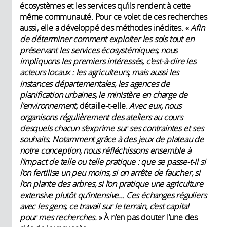
écosystèmes et les services qu’ils rendent à cette
même communauté. Pour ce volet de ces recherches
aussi, elle a développé des méthodes inédites. «
Afin
de déterminer comment exploiter les sols tout en
préservant les services écosystémiques, nous
impliquons les premiers intéressés, c'est-à-dire les
acteurs locaux : les agriculteurs, mais aussi les
instances départementales, les agences de
planification urbaines, le ministère en charge de
l'environnement
, détaille-t-elle.
Avec eux, nous
organisons régulièrement des ateliers au cours
desquels chacun s’exprime sur ses contraintes et ses
souhaits. Notamment grâce à des jeux de plateau de
notre conception, nous réfléchissons ensemble à
l’impact de telle ou telle pratique : que se passe-t-il si
l’on fertilise un peu moins, si on arrête de faucher, si
l’on plante des arbres, si l’on pratique une agriculture
extensive plutôt qu’intensive… Ces échanges réguliers
avec les gens, ce travail sur le terrain, c’est capital
pour mes recherches.
» À n’en pas douter l’une des