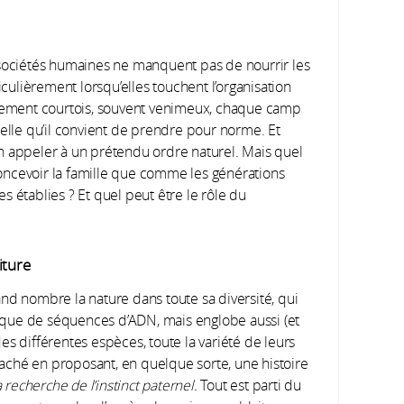
 sociétés humaines ne manquent pas de nourrir les
iculièrement lorsqu’elles touchent l’organisation
, rarement courtois, souvent venimeux, chaque camp
celle qu’il convient de prendre pour norme. Et
n appeler à un prétendu ordre naturel. Mais quel
 concevoir la famille que comme les générations
s établies ? Et quel peut être le rôle du
iture
nd nombre la nature dans toute sa diversité, qui
nque de séquences d’ADN, mais englobe aussi (et
es différentes espèces, toute la variété de leurs
ttaché en proposant, en quelque sorte, une histoire
 recherche de l’instinct paternel.
Tout est parti du