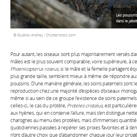
Les poussins
dans le jabo
Gudkov Andrey / Shutterstock.com
Pour autant, les oiseaux sont plus majoritairement versés da
mâles est le plus souvent comparable, voire supérieure, à cel
Phoenicopterus roseus,
si le mâle et la femelle partagent éq
plus grande taille, semblent mieux à même de répondre aux
poussins. D’une manière générale, les soins paternels sont le
reproduction chez une majorité d’espèces d’oiseaux monogam
même si au sein de ce groupe l’existence de soins paternel
celles-ci, le cas du protèle,
Proteles cristatus,
est particulière
aux hyènes, qui en conserve l’allure, mais s’en distingue net
charognes au menu des protèles, mais d’immenses quantité
quotidiennes passées à repérer ses proies favorites et à s’en
n’ont d’autre choix que d’abandonner chaque jour leur pro