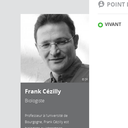
POINT 
VIVANT
© DR
Frank Cézilly
Biologiste
Professeur à l’université de
Bourgogne, Frank Cézilly est
biologiste au laboratoire