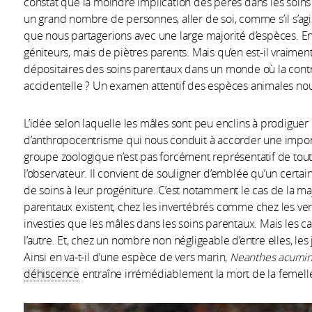
constat que la moindre implication des pères dans les soin
un grand nombre de personnes, aller de soi, comme s’il s’agis
que nous partagerions avec une large majorité d’espèces. E
géniteurs, mais de piètres parents. Mais qu’en est-il vraiment
dépositaires des soins parentaux dans un monde où la contri
accidentelle ? Un examen attentif des espèces animales nous
L’idée selon laquelle les mâles sont peu enclins à prodigue
d’anthropocentrisme qui nous conduit à accorder une impo
groupe zoologique n’est pas forcément représentatif de toutes 
l’observateur. Il convient de souligner d’emblée qu’un cert
de soins à leur progéniture. C’est notamment le cas de la ma
parentaux existent, chez les invertébrés comme chez les vert
investies que les mâles dans les soins parentaux. Mais les c
l’autre. Et, chez un nombre non négligeable d’entre elles, le
Ainsi en va-t-il d’une espèce de vers marin,
Neanthes acumin
déhiscence
entraîne irrémédiablement la mort de la femell