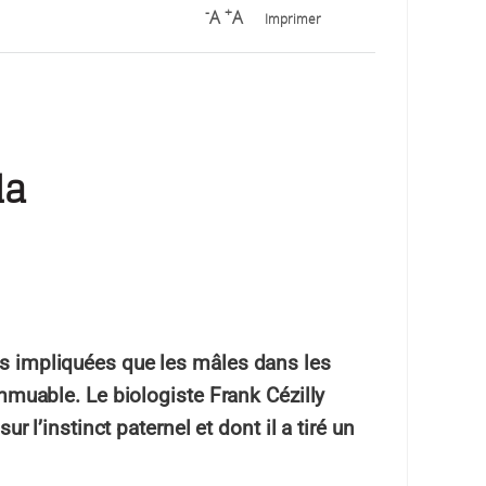
-
+
A
A
Imprimer
la
us impliquées que les mâles dans les
immuable. Le biologiste Frank Cézilly
ur l’instinct paternel et dont il a tiré un