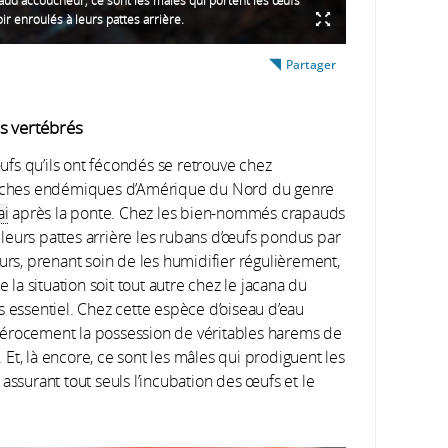
aud accoucheur, ce sont les mâles qui portent les œufs
ir enroulés à leurs pattes arrière.
Partager
rs vertébrés
œufs qu’ils ont fécondés se retrouve chez
 perches endémiques d’Amérique du Nord du genre
ai
après la ponte. Chez les bien-nommés crapauds
leurs pattes arrière les rubans d’œufs pondus par
ours, prenant soin de les humidifier régulièrement,
 la situation soit tout autre chez le jacana du
s essentiel. Chez cette espèce d’oiseau d’eau
nt férocement la possession de véritables harems de
Et, là encore, ce sont les mâles qui prodiguent les
assurant tout seuls l’incubation des œufs et le