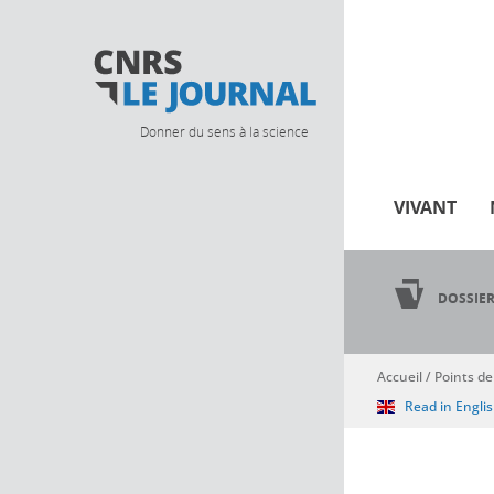
Donner du sens à la science
VIVANT
DOSSIE
Accueil
/
Points de
Vous êtes ici
Read in Engli