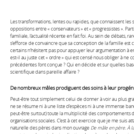
Les transformations, lentes ou rapides, que connaissent les
oppositions entre « conservateurs » et « progressistes ». Part
familiale, l’actualité récente en fait foi. Au sein de débats
s’efforce de convaincre que sa conception de la famille est 
certains n’hésitent pas pour appuyer leur argumentation à e
est-il au juste cet « ordre » qui est censé nous obliger à ne
précédentes l’ont conçue ? Qui en décide et sur quelles base
scientifique dans pareille affaire ?
De nombreux mâles prodiguent des soins à leur progén
Peut-être tout simplement celui de donner à voir au plus gra
ne se résume ni à une liste d’espèces ni à une immense ba
peut-être surtout) toute la multiplicité des comportements d
organisations sociales. C’est à cet exercice que je me suis a
naturelle des pères dans mon ouvrage
De mâle en père. À la