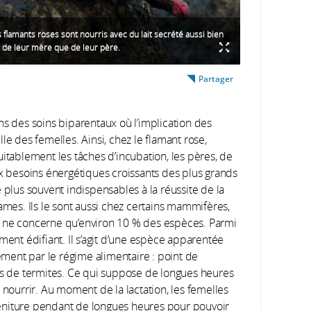
 flamants roses sont nourris avec du lait secrété aussi bien
t de leur mère que de leur père.
Partager
ns des soins biparentaux où l’implication des
le des femelles. Ainsi, chez le flamant rose,
uitablement les tâches d’incubation, les pères, de
 besoins énergétiques croissants des plus grands
 plus souvent indispensables à la réussite de la
es. Ils le sont aussi chez certains mammifères,
s ne concerne qu’environ 10 % des espèces. Parmi
ment édifiant. Il s’agit d’une espèce apparentée
tement par le régime alimentaire : point de
s de termites. Ce qui suppose de longues heures
 nourrir. Au moment de la lactation, les femelles
géniture pendant de longues heures pour pouvoir