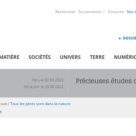
Rechercher
Se connecter
S'inscrire
Nos 
► DOSSIE
MATIÈRE
SOCIÉTÉS
UNIVERS
TERRE
NUMÉRI
Précieuses études 
Paru le
02.03.2023
R
Mis à jour le
23.06.2023
 vue
/
Tous les pères sont dans la nature
sh