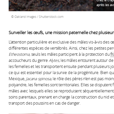
Chez le crap
après les avo
Oakland Images / Shutterstock.com
Surveiller les œufs, une mission paternelle chez plusieu
L’attention particulière et exclusive des mâles vis-à-vis des 
différentes espèces de vertébrés. Ainsi, chez les petites
Etheostoma,
seuls les mâles participent à la protection du
fr
accoucheurs du genre
Alytes,
les mâles entourent autour de 
les femelles et les transportent ensuite pendant plusieurs j
ce qui est essentiel pour la survie de la progéniture. Bien que
Mexique,
Jacana spinosa,
le rôle des pères n’en est pas moin
polyandre, les femelles sont territoriales. Elles se dispute
mâles avec lesquels elles se reproduisent séquentiellement. 
soins parentaux, prenant en charge la construction du nid et 
transport des poussins en cas de danger.