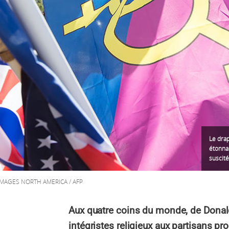
Le drap
étonnan
suscité
 IMAGES NORTH AMERICA / AFP
Aux quatre coins du monde, de Donal
intégristes religieux aux partisans pr