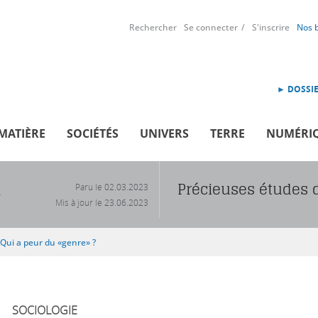
Rechercher
Se connecter
S'inscrire
Nos 
► DOSSIE
MATIÈRE
SOCIÉTÉS
UNIVERS
TERRE
NUMÉRI
Précieuses études 
Paru le
02.03.2023
R
Mis à jour le
23.06.2023
Qui a peur du «genre» ?
SOCIOLOGIE