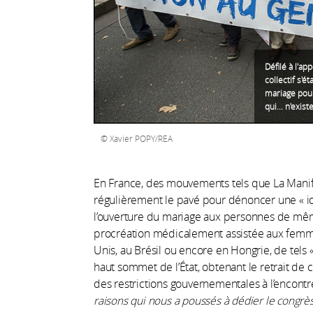
Défilé à l'ap
collectif s'é
mariage pour
qui... n'exist
Xavier POPY/REA
En France, des mouvements tels que La Mani
régulièrement le pavé pour dénoncer une « i
l’ouverture du mariage aux personnes de mêm
procréation médicalement assistée aux femme
Unis, au Brésil ou encore en Hongrie, de tels
haut sommet de l’État, obtenant le retrait de
des restrictions gouvernementales à l’encontr
raisons qui nous a poussés à dédier le congr