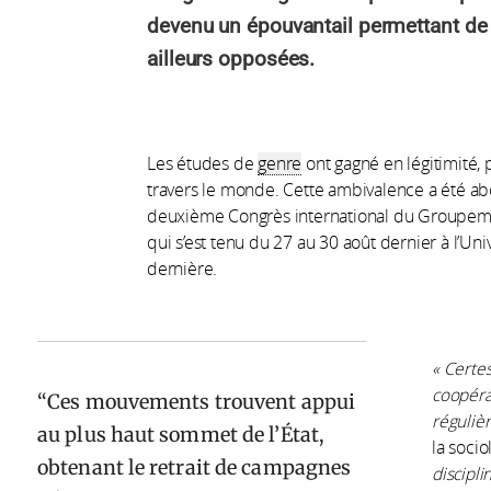
devenu un épouvantail permettant de 
ailleurs opposées.
Les études de
genre
ont gagné en légitimité, 
travers le monde. Cette ambivalence a été ab
deuxième Congrès international du Groupemen
qui s’est tenu du 27 au 30 août dernier à l’Uni
dernière.
« Certe
coopérat
Ces mouvements trouvent appui
réguliè
au plus haut sommet de l’État,
la soci
obtenant le retrait de campagnes
discipl