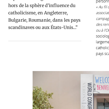
personne
hors de la sphère d’influence du
« Au fil
catholicisme, en Angleterre,
associa
campagn
Bulgarie, Roumanie, dans les pays
des ren
scandinaves ou aux États-Unis…
ou à l’
sociolo
largeme
catholi
pays sc