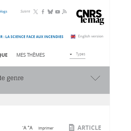
RSS
blogs
Suivre
English version
R : LA SCIENCE FACE AUX INCENDIES
Types
QUE
MES THÈMES
de genre
ARTICLE
-
+
A
A
Imprimer