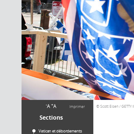
-
+
A
A
Scott Eisen / GETTY
Imprimer
Sections
Vatican et débordements