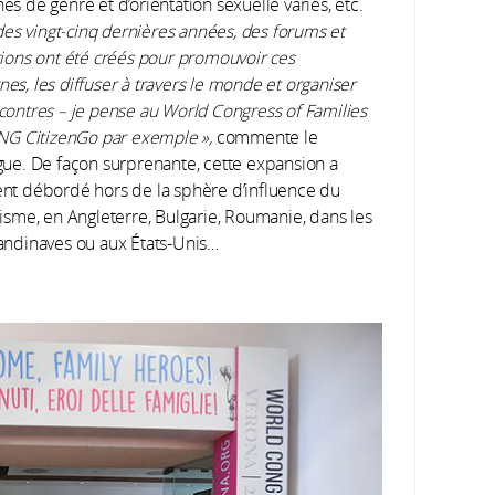
s de genre et d’orientation sexuelle variés, etc.
 des vingt-cinq dernières années, des forums et
tions ont été créés pour promouvoir ces
es, les diffuser à travers le monde et organiser
contres – je pense au World Congress of Families
ONG CitizenGo par exemple »,
commente le
gue. De façon surprenante, cette expansion a
nt débordé hors de la sphère d’influence du
cisme, en Angleterre, Bulgarie, Roumanie, dans les
andinaves ou aux États-Unis…