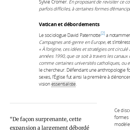
Sylvie Cromer
. En proposant de revisiter ce co
parfois difficiles, à certaines formes d’émanc
Vatican et débordements
2
Le sociologue David Paternotte
a notamment
Campagnes anti-genre en Europe
, et s’intér
« À l’origine, ces idées et stratégies ont circul
années
1990, que ce soit à travers les canaux of
comme certaines universités catholiques, ou e
le chercheur
.
Défendant une anthropologie fo
sexes, l’Église fut ainsi la première à dénonc
vision
essentialiste
.
Ce disc
formes 
De façon surprenante, cette
modèles
expansion a largement débordé