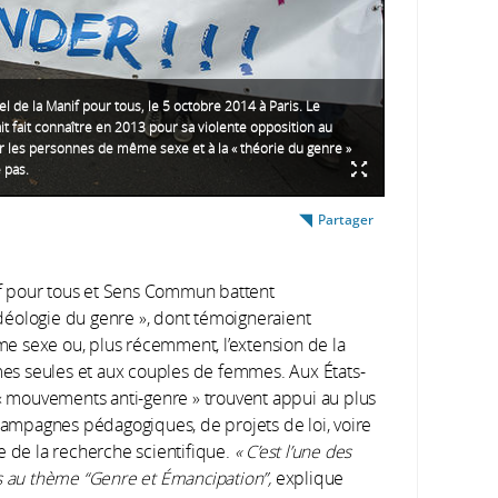
pel de la Manif pour tous, le 5 octobre 2014 à Paris. Le
tait fait connaître en 2013 pour sa violente opposition au
 les personnes de même sexe et à la « théorie du genre »
e pas.
Partager
f pour tous et Sens Commun battent
déologie du genre », dont témoigneraient
e sexe ou, plus récemment, l’extension de la
s seules et aux couples de femmes. Aux États-
 « mouvements anti-genre » trouvent appui au plus
 campagnes pédagogiques, de projets de loi, voire
e de la recherche scientifique.
« C’est l’une des
ès au thème “Genre et Émancipation”,
explique