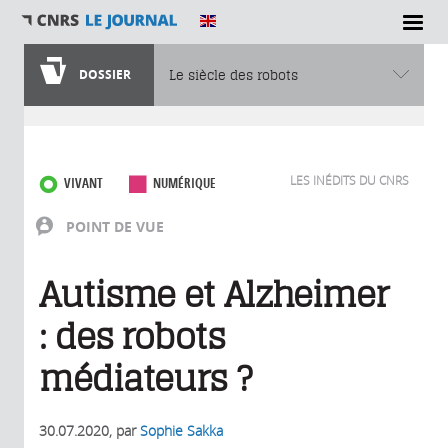
DOSSIER
Le siècle des robots
Vous êtes ici
LES INÉDITS DU CNRS
VIVANT
NUMÉRIQUE
POINT DE VUE
Autisme et Alzheimer
: des robots
médiateurs ?
30.07.2020
, par
Sophie Sakka