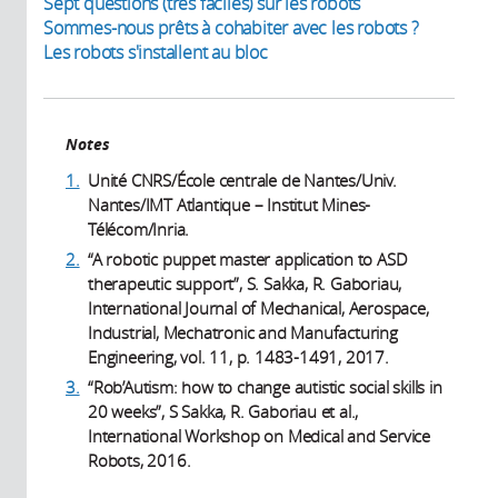
Sept questions (très faciles) sur les robots
Sommes-nous prêts à cohabiter avec les robots ?
Les robots s'installent au bloc
Notes
1.
Unité CNRS/École centrale de Nantes/Univ.
Nantes/IMT Atlantique – Institut Mines-
Télécom/Inria.
2.
“A robotic puppet master application to ASD
therapeutic support”, S. Sakka, R. Gaboriau,
International Journal of Mechanical, Aerospace,
Industrial, Mechatronic and Manufacturing
Engineering, vol. 11, p. 1483-1491, 2017.
3.
“Rob’Autism: how to change autistic social skills in
20 weeks”, S Sakka, R. Gaboriau et al.,
International Workshop on Medical and Service
Robots, 2016.