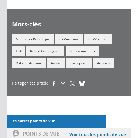
Mots-clés
Médiation Robotique
Rob'Autisme
Rob'Zheimer
TSA
Robot Compagnon
Communication
Robot Extension
Avatar
Thérapeute
Auticiels
Partager cet article
(link is external)
(link is external)
(link is external)
Les autres points de vue
POINTS DE VUE
Voir tous les points de vue