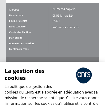
Numéros papiers
À propos
Newsletters
CNRS lemag 324
n°324
Équipe / crédits
Nous contacter
Voir tous les numéros
Charte d'utilisation
Plan du site
Données personnelles
Mentions légales
Nous suivre
Partager
La gestion des
cookies
La politique de gestion des
cookies du CNRS est élaborée en adéquation avec sa
CNRS Le Mag
mission de recherche scientifique. Ce site vous donne
l’information sur les cookies qu’il utilise et le contrôle