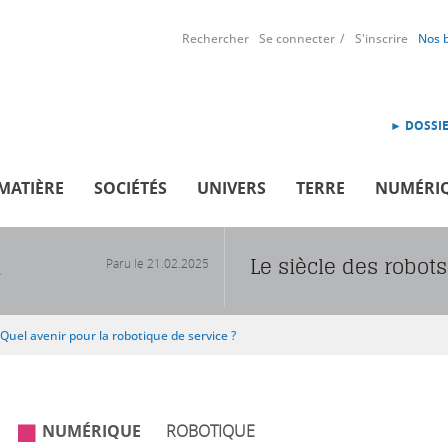
Rechercher
Se connecter
S'inscrire
Nos 
► DOSSIE
MATIÈRE
SOCIÉTÉS
UNIVERS
TERRE
NUMÉRI
Le siècle des robots
Paru le
21.02.2025
R
Quel avenir pour la robotique de service ?
NUMÉRIQUE
ROBOTIQUE