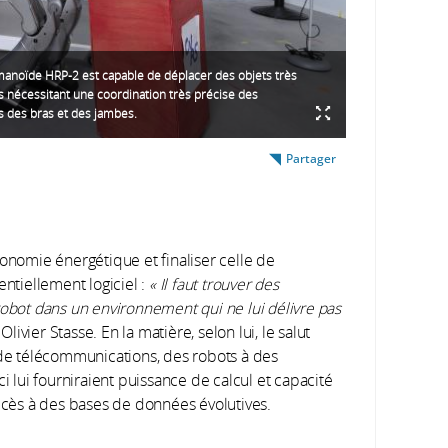
anoïde HRP-2 est capable de déplacer des objets très
nécessitant une coordination très précise des
des bras et des jambes.
Partager
tonomie énergétique et finaliser celle de
entiellement logiciel :
« Il faut trouver des
robot dans un environnement qui ne lui délivre pas
livier Stasse. En la matière, selon lui, le salut
 de télécommunications, des robots à des
ci lui fourniraient puissance de calcul et capacité
accès à des bases de données évolutives.