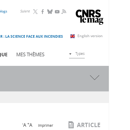
RSS
blogs
Suivre
English version
R : LA SCIENCE FACE AUX INCENDIES
Types
QUE
MES THÈMES
ARTICLE
-
+
A
A
Imprimer