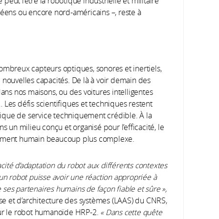
eut l’être la robotique industrielle et militaire
réens ou encore nord-américains –, reste à
ombreux capteurs optiques, sonores et inertiels,
 nouvelles capacités. De là à voir demain des
dans nos maisons, ou des voitures intelligentes
 Les défis scientifiques et techniques restent
ique de service techniquement crédible. À la
s un milieu conçu et organisé pour l’efficacité, le
nnement humain beaucoup plus complexe.
pacité d’adaptation du robot aux différents contextes
qu’un robot puisse avoir une réaction appropriée à
ses partenaires humains de façon fiable et sûre »,
lyse et d’architecture des systèmes (LAAS) du CNRS,
sur le robot humanoïde HRP-2.
« Dans cette quête