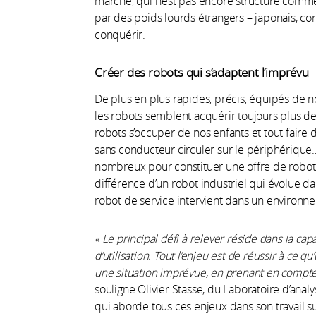
marché, qui n’est pas encore structuré comme p
par des poids lourds étrangers – japonais, co
conquérir.
Créer des robots qui s’adaptent l’imprévu
De plus en plus rapides, précis, équipés de n
les robots semblent acquérir toujours plus de
robots s’occuper de nos enfants et tout faire 
sans conducteur circuler sur le périphérique…
nombreux pour constituer une offre de robot
différence d’un robot industriel qui évolue dan
robot de service intervient dans un enviro
« Le principal défi à relever réside dans la ca
d’utilisation. Tout l’enjeu est de réussir à ce 
une situation imprévue, en prenant en compte 
souligne Olivier Stasse, du Laboratoire d’ana
qui aborde tous ces enjeux dans son travail 