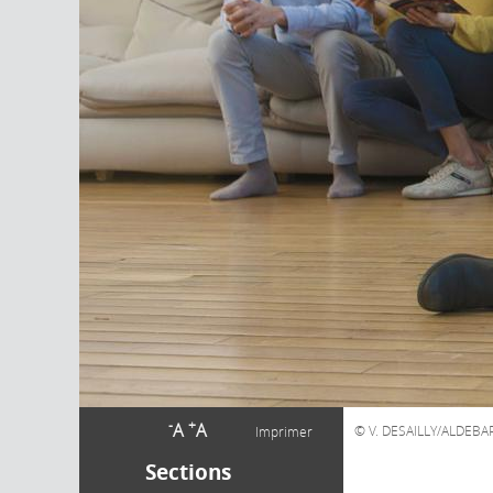
-
+
A
A
V. DESAILLY/ALDEB
Imprimer
Sections