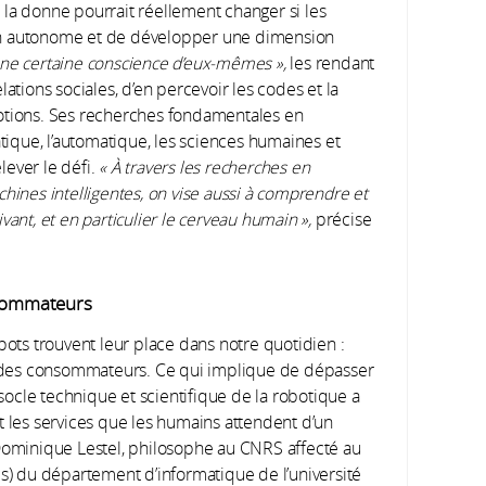
 la donne pourrait réellement changer si les
on autonome et de développer une dimension
une certaine conscience d’eux-mêmes »,
les rendant
ations sociales, d’en percevoir les codes et la
motions. Ses recherches fondamentales en
atique, l’automatique, les sciences humaines et
elever le défi.
« À travers les recherches en
hines intelligentes, on vise aussi à comprendre et
ant, et en particulier le cerveau humain »,
précise
onsommateurs
bots trouvent leur place dans notre quotidien :
ux des consommateurs. Ce qui implique de dépasser
 socle technique et scientifique de la robotique a
t les services que les humains attendent d’un
ominique Lestel, philosophe au CNRS affecté au
cs) du département d’informatique de l’université