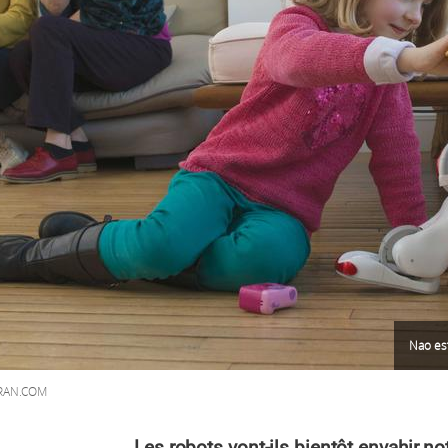
Nao es
ARAN.COM
Les robots vont-ils bientôt envahir no