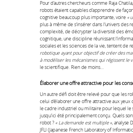
Pour d’autres chercheurs comme Raja Chatila,
robots étaient capables d’apprendre de faç
cognitive beaucoup plus importante, voire
« 
plus à même de s’insérer dans l’univers des rel
complexité, de décrypter la diversité des é
cognitique, une discipline réunissant l’inform
sociales et les sciences de la vie, tentent de r
robotique ayant pour objectif de créer des mac
à modéliser les mécanismes qui régissent le viv
le scientifique. Rien de moins…
Élaborer une offre attractive pour les c
Un autre défi doit être relevé pour que les ro
celui d’élaborer une offre attractive aux ye
le cadre industriel ou militaire pour lequel le
jusqu’ici été principalement conçu. Quels son
robot ?
« La demande est multiple »,
analyse D
JFLI (Japanese French Laboratory of Informati