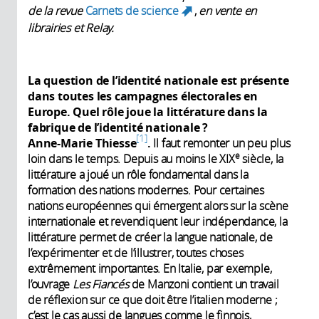
de la revue
Carnets de science
,
en vente en
(link is external)
librairies et Relay.
La question de l’identité nationale est présente
dans toutes les campagnes électorales en
Europe. Quel rôle joue la littérature dans la
fabrique de l’identité nationale ?
1
Anne-Marie Thiesse
.
Il faut remonter un peu plus
e
loin dans le temps. Depuis au moins le XIX
siècle, la
littérature a joué un rôle fondamental dans la
formation des nations modernes. Pour certaines
nations européennes qui émergent alors sur la scène
internationale et revendiquent leur indépendance, la
littérature permet de créer la langue nationale, de
l’expérimenter et de l’illustrer, toutes choses
extrêmement importantes. En Italie, par exemple,
l’ouvrage
Les Fiancés
de Manzoni contient un travail
de réflexion sur ce que doit être l’italien moderne ;
c’est le cas aussi de langues comme le finnois,