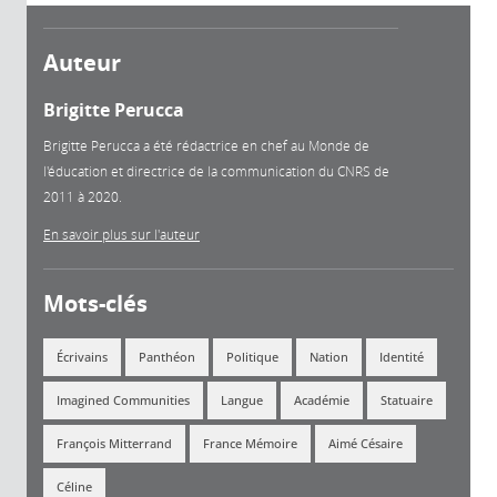
Auteur
Brigitte Perucca
Brigitte Perucca a été rédactrice en chef au Monde de
l'éducation et directrice de la communication du CNRS de
2011 à 2020.
En savoir plus sur l'auteur
Mots-clés
Écrivains
Panthéon
Politique
Nation
Identité
Imagined Communities
Langue
Académie
Statuaire
François Mitterrand
France Mémoire
Aimé Césaire
Céline