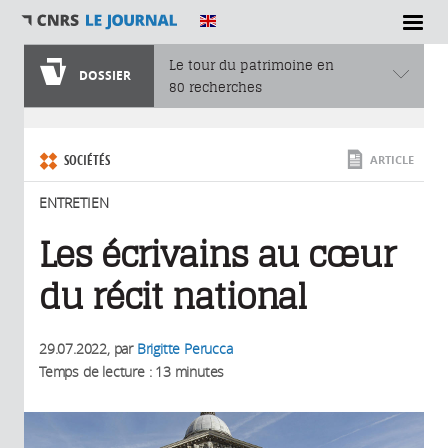
SECTIONS
Le tour du patrimoine en
DOSSIER
80 recherches
Vous êtes ici
SOCIÉTÉS
ARTICLE
ENTRETIEN
Les écrivains au cœur
du récit national
29.07.2022
, par
Brigitte Perucca
Temps de lecture : 13 minutes