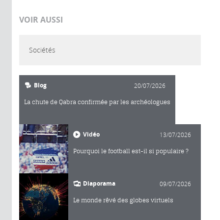
VOIR AUSSI
Sociétés
Blog
20/07/2026
La chute de Qabra confirmée par les archéologues
Vidéo
13/07/2026
Pourquoi le football est-il si populaire ?
Diaporama
09/07/2026
Le monde rêvé des globes virtuels