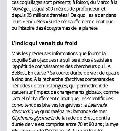
ces coquillages sont présents, à foison, du Maroc à la
Norvège, jusqu’à 500 mètres de profondeur, et
depuis 25 millions ­d’années ! De quoi les aider dans
leurs « enquêtes » sur le réchauffement climatique
ou l’histoire des éco­systèmes de la planète.
L’indic qui venait du froid
Mais les précieuses informations que fournit la
coquille Saint-Jacques ne suffisent plus à satisfaire
l’appétit de connaissances des chercheurs du LIA
BeBest. En cause ? Sa courte durée de vie : de quatre
à cinq ans. À la recherche d’archives contenant des
périodes de temps longues, qui permettront de
statuer sur l’impact de changements globaux, comme
l’actuel réchauffement climatique, les scientifiques
convoitent des bivalves longévives : la
Laternula
d’Antarctique
, quadragénaire ; l’amande de mer
Glycimeris glycimeris
de la rade de Brest, dont la
durée de vie est comprise entre 70 et 80 ans ; la mye
Mya truncata
de l’Arctique, l’
Astarte
ou le pitot