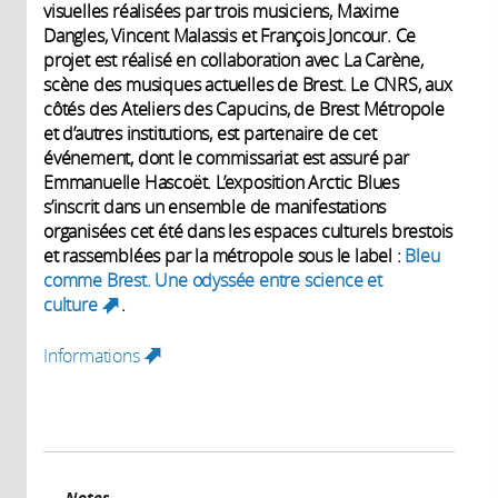
visuelles réalisées par trois musiciens, Maxime
Dangles, Vincent Malassis et François Joncour. Ce
projet est réalisé en collaboration avec La Carène,
scène des musiques actuelles de Brest. Le CNRS, aux
côtés des Ateliers des Capucins, de Brest Métropole
et d’autres institutions, est partenaire de cet
événement, dont le commissariat est assuré par
Emmanuelle Hascoët. L’exposition Arctic Blues
s’inscrit dans un ensemble de manifestations
organisées cet été dans les espaces culturels brestois
et rassemblées par la métropole sous le label :
Bleu
comme Brest. Une odyssée entre science et
culture
.
(link is external)
Informations
(link is external)
Notes