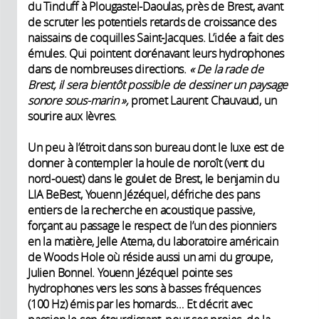
du Tinduff à Plougastel-Daoulas, près de Brest, avant
de scruter les potentiels retards de ­croissance des
naissains de coquilles Saint-Jacques. L’idée a fait des
émules. Qui pointent dorénavant leurs hydrophones
dans de nombreuses directions.
« De la rade de
Brest, il sera bientôt possible de dessiner un paysage
sonore sous-­marin »,
promet Laurent Chauvaud, un
sourire aux lèvres.
Un peu à l’étroit dans son bureau dont le luxe est de
donner à contempler la houle de noroît (vent du
nord-ouest) dans le goulet de Brest, le benjamin du
LIA BeBest, Youenn Jézéquel, défriche des pans
entiers de la recherche en acoustique passive,
forçant au passage le respect de l’un des pionniers
en la matière, Jelle Atema, du laboratoire américain
de Woods Hole où réside aussi un ami du groupe,
Julien Bonnel. Youenn Jézéquel pointe ses
hydrophones vers les sons à basses fréquences
(100 Hz) émis par les homards… Et décrit avec