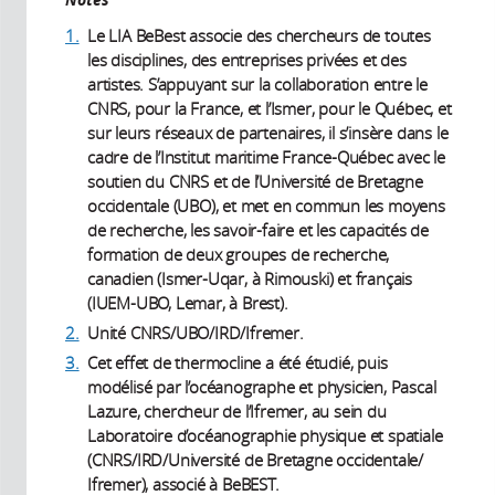
1.
Le LIA BeBest associe des chercheurs de toutes
les disciplines, des entreprises privées et des
artistes. S’appuyant sur la collaboration entre le
CNRS, pour la France, et l’Ismer, pour le Québec, et
sur leurs réseaux de partenaires, il s’insère dans le
cadre de l’Institut maritime France-Québec avec le
soutien du CNRS et de l’Université de Bretagne
occidentale (UBO), et met en commun les moyens
de recherche, les savoir-faire et les capacités de
formation de deux groupes de recherche,
canadien (Ismer-Uqar, à Rimouski) et français
(IUEM-UBO, Lemar, à Brest).
2.
Unité CNRS/UBO/IRD/Ifremer.
3.
Cet effet de thermocline a été étudié, puis
modélisé par l’océanographe et physicien, Pascal
Lazure, chercheur de l’Ifremer, au sein du
Laboratoire d’océanographie physique et spatiale
(CNRS/IRD/Université de Bretagne occidentale/
Ifremer), associé à BeBEST.