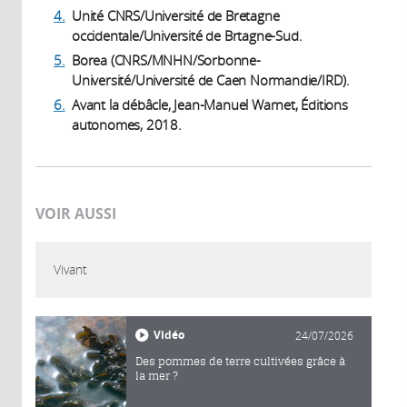
4.
Unité CNRS/Université de Bretagne
occidentale/Université de Brtagne-Sud.
5.
Borea (CNRS/MNHN/Sorbonne-
Université/Université de Caen Normandie/IRD).
6.
Avant la débâcle, Jean-Manuel Warnet, Éditions
autonomes, 2018.
VOIR AUSSI
Vivant
Vidéo
24/07/2026
Des pommes de terre cultivées grâce à
la mer ?