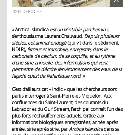
B. DEROCHE
«
Arctica islandica
est un véritable parchemin !
,
s’enthousiasme Laurent Chauvaud.
Depuis plusieurs
siècles, cet animal endogé
(qui vit dans le sédiment,
NDLR),
filtreur et immobile, enregistre, dans le
carbonate de calcium de sa coquille, et au rythme
d’une strie annuelle, des informations qui vont
permettre de décrire l’environnement des eaux de la
façade ouest de l’Atlantique nord.
»
C’est d’ailleurs cet « indic » que les chercheurs sont
partis interroger à Saint-Pierre-et-Miquelon. Aux
confluences du Saint-Laurent, des courants du
Labrador et du Gulf Stream, l’archipel connaît l’un des
plus forts réchauffements actuels. Grâce aux
informations biologiques enregistrées, année après
année, strie après strie, par
Arctica islandica
dans sa