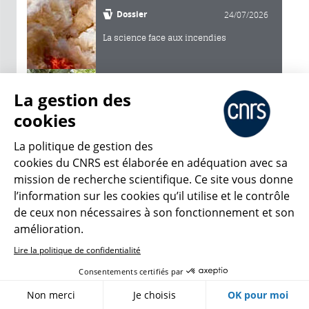
Dossier
24/07/2026
La science face aux incendies
Article
17/07/2026
La gestion des
Les racines au secours des plantes
cookies
La politique de gestion des
Vidéo
26/06/2026
cookies du CNRS est élaborée en adéquation avec sa
Eutrophisation : alerte à Rio
mission de recherche scientifique. Ce site vous donne
l’information sur les cookies qu’il utilise et le contrôle
de ceux non nécessaires à son fonctionnement et son
Article
18/06/2026
amélioration.
Musique : le cerveau aime anticiper
Lire la politique de confidentialité
Consentements certifiés par
Non merci
Je choisis
OK pour moi