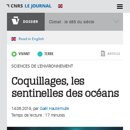
SECTIONS
DOSSIER
Climat : le défi du siècle
Vous êtes ici
Read in English
VIVANT
TERRE
ARTICLE
SCIENCES DE L’ENVIRONNEMENT
Coquillages, les
sentinelles des océans
14.06.2019
, par
Gaël Hautemulle
Temps de lecture : 17 minutes