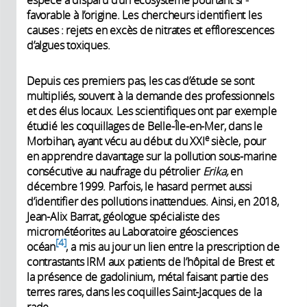
espèce a disparu d’un écosystème pourtant si ­
favorable à l’origine. Les chercheurs identifient les
causes : rejets en excès de nitrates et efflorescences
d’algues toxiques.
Depuis ces premiers pas, les cas d’étude se sont
multipliés, souvent à la demande des professionnels
et des élus locaux. Les scientifiques ont par exemple
étudié les coquillages de Belle-Île-en-Mer, dans le
e
Morbihan, ayant vécu au début du XXI
siècle, pour
en apprendre davantage sur la pollution sous-marine
consécutive au naufrage du pétrolier
Erika,
en
décembre 1999. Parfois, le hasard permet aussi
d’identifier des pollutions inattendues. Ainsi, en 2018,
Jean-Alix Barrat, géologue spécialiste des
micrométéorites au Laboratoire géosciences
4
océan
, a mis au jour un lien entre la prescription de
contrastants IRM aux patients de ­l’hôpital de Brest et
la présence de gadolinium, métal faisant partie des
terres rares, dans les coquilles ­Saint-Jacques de la