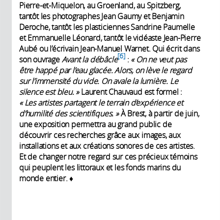
Pierre-et-Miquelon, au Groenland, au Spitzberg,
tantôt les photographes Jean Gaumy et Benjamin
Deroche, tantôt les plasticiennes Sandrine Paumelle
et Emmanuelle Léonard, tantôt le vidéaste Jean-Pierre
Aubé ou l’écrivain Jean-Manuel Warnet. Qui écrit dans
6
son ouvrage
Avant la débâcle
:
« On ne veut pas
être happé par l’eau glacée. Alors, on lève le regard
sur l’immensité du vide. On avale la lumière. Le
silence est bleu.
»
Laurent Chauvaud est ­formel :
« Les artistes partagent le terrain d’expérience et
d’humilité des scientifiques.
»
À Brest, à partir de juin,
une exposition permettra au grand public de
découvrir ces recherches grâce aux images, aux
installations et aux créations sonores de ces artistes.
Et de changer notre regard sur ces précieux témoins
qui peuplent les littoraux et les fonds marins du
monde entier. ♦