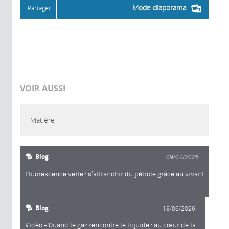
Mode diaporama
Partager
VOIR AUSSI
Matière
Blog
09/07/2026
Fluorescence verte : s’affranchir du pétrole grâce au vivant
Blog
18/06/2026
Vidéo - Quand le gaz rencontre le liquide : au cœur de la...