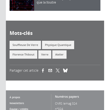
que la foudre
Mots-clés
Souffleuse De Verre
Physique Quantique
Florence Thibout
Verre
Atelier
Partager cet article
(link is external)
(link is external)
(link is external)
Numéros papiers
À propos
Newsletters
CNRS lemag 324
n°324
Équipe / crédits