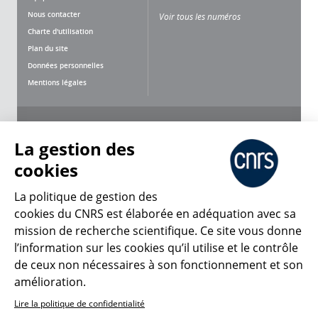
Nous contacter
Voir tous les numéros
Charte d'utilisation
Plan du site
Données personnelles
Mentions légales
Nous suivre
Partager
La gestion des
cookies
La politique de gestion des
cookies du CNRS est élaborée en adéquation avec sa
CNRS Le Mag
mission de recherche scientifique. Ce site vous donne
l’information sur les cookies qu’il utilise et le contrôle
de ceux non nécessaires à son fonctionnement et son
© 2026, CNRS
amélioration.
Lire la politique de confidentialité
Créer un compte
Se connecter
Accessibilité : non conforme