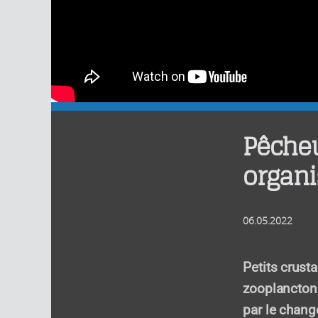
Pêcheu
organ
06.05.2022
Petits crust
zooplancton
par le chang