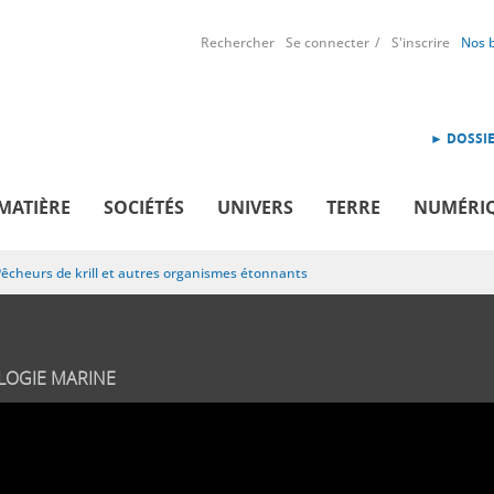
Rechercher
Se connecter
S'inscrire
Nos 
► DOSSIE
MATIÈRE
SOCIÉTÉS
UNIVERS
TERRE
NUMÉRI
êcheurs de krill et autres organismes étonnants
LOGIE MARINE