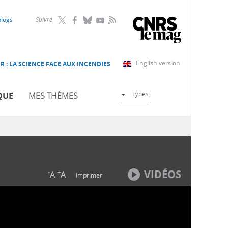
RSS
blogs
Suivre
English version
R : LA SCIENCE FACE AUX INCENDIES
Types
QUE
MES THÈMES
VIDÉOS
-
+
A
A
Imprimer