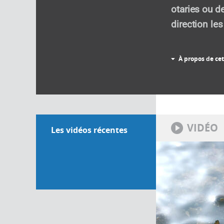
otaries ou d
direction les
À propos de cet
VIDÉO
Les vidéos récentes