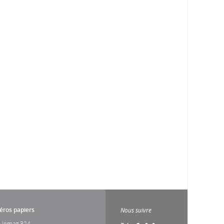
ros papiers
Nous suivre
 lemag 324