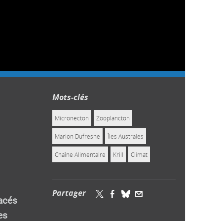
Mots-clés
Micronecton
Zooplancton
Marion Dufresne
Îles Australes
Chaîne Alimentaire
Krill
Climat
Partager
acés
es