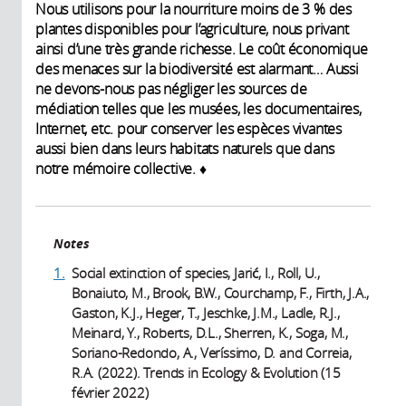
Nous utilisons pour la nourriture moins de 3 % des
plantes disponibles pour l’agriculture, nous privant
ainsi d’une très grande richesse. Le coût économique
des menaces sur la biodiversité est alarmant… Aussi
ne devons-nous pas négliger les sources de
médiation telles que les musées, les documentaires,
Internet, etc. pour conserver les espèces vivantes
aussi bien dans leurs habitats naturels que dans
notre mémoire collective. ♦
Notes
1.
Social extinction of species, Jarić, I., Roll, U.,
Bonaiuto, M., Brook, B.W., Courchamp, F., Firth, J.A.,
Gaston, K.J., Heger, T., Jeschke, J.M., Ladle, R.J.,
Meinard, Y., Roberts, D.L., Sherren, K., Soga, M.,
Soriano-Redondo, A., Veríssimo, D. and Correia,
R.A. (2022). Trends in Ecology & Evolution (15
février 2022)