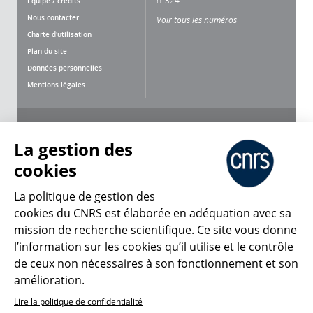
Équipe / crédits
Nous contacter
Voir tous les numéros
Charte d'utilisation
Plan du site
Données personnelles
Mentions légales
Nous suivre
Partager
La gestion des
cookies
La politique de gestion des
cookies du CNRS est élaborée en adéquation avec sa
CNRS Le Mag
mission de recherche scientifique. Ce site vous donne
l’information sur les cookies qu’il utilise et le contrôle
de ceux non nécessaires à son fonctionnement et son
© 2026, CNRS
amélioration.
Lire la politique de confidentialité
Créer un compte
Se connecter
Accessibilité : non conforme