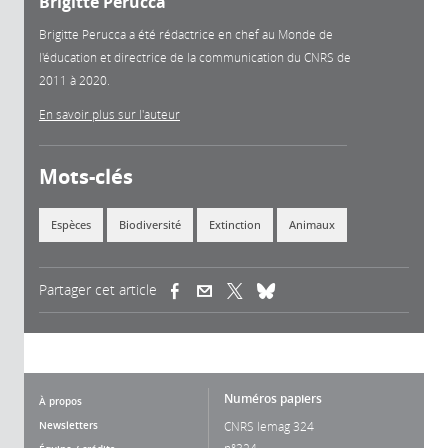
Brigitte Perucca
Brigitte Perucca a été rédactrice en chef au Monde de
l'éducation et directrice de la communication du CNRS de
2011 à 2020.
En savoir plus sur l'auteur
Mots-clés
Espèces
Biodiversité
Extinction
Animaux
Partager cet article
(link is external)
(link is external)
(link is external)
Numéros papiers
À propos
Newsletters
CNRS lemag 324
n°324