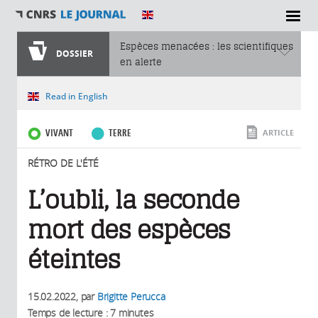
SECTIONS
Espèces menacées : les scientifiques
DOSSIER
en alerte
Vous êtes ici
Read in English
VIVANT
TERRE
ARTICLE
RÉTRO DE L'ÉTÉ
L’oubli, la seconde
mort des espèces
éteintes
15.02.2022
, par
Brigitte Perucca
Temps de lecture : 7 minutes