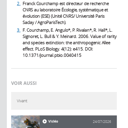
2.
Franck Courchamp est directeur de recherche
CNRS au laboratoire Écologie, systématique et
évolution (ESE) (Unité CNRS/ Université Paris
Saclay / AgroParisTech).
3.
F. Courchamp, E. Angulo*, P. Rivalan*, R. Hall*, L.
Signoret, L. Bull & Y. Meinard. 2006. Value of rarity
and species extinction: the anthropogenic Allee
effect. PLoS Biology. 4(12): e415. DOI:
10.1371/journal.pbio.0040415
VOIR AUSSI
Vivant
Vidéo
24/07/2026