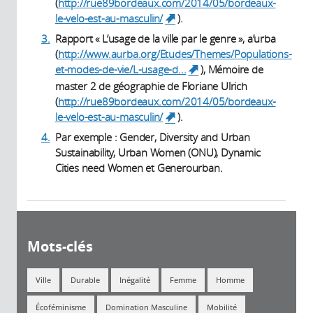
(
http://rue89bordeaux.com/2014/05/bordeaux-
le-velo-est-au-masculin/
).
(link is external)
3.
Rapport « L’usage de la ville par le genre », a’urba
(
http://www.aurba.org/Etudes/Themes/Populations-
et-modes-de-vie/L-usage-d...
), Mémoire de
(link is external)
master 2 de géographie de Floriane Ulrich
(
http://rue89bordeaux.com/2014/05/bordeaux-
le-velo-est-au-masculin/
).
(link is external)
4.
Par exemple : Gender, Diversity and Urban
Sustainability, Urban Women (ONU), Dynamic
Cities need Women et Generourban.
Mots-clés
Ville
Durable
Inégalité
Femme
Homme
Écoféminisme
Domination Masculine
Mobilité