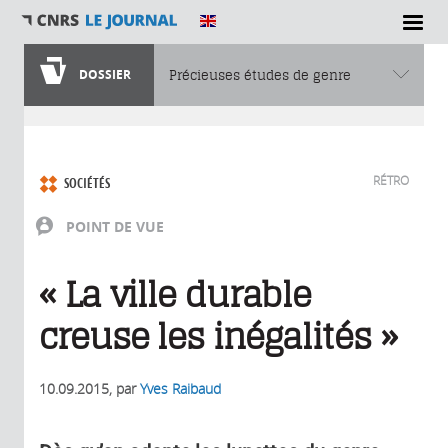
DOSSIER
Précieuses études de genre
Vous êtes ici
RÉTRO
SOCIÉTÉS
POINT DE VUE
« La ville durable
creuse les inégalités »
10.09.2015
, par
Yves Raibaud