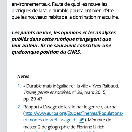
environnementaux. Faute de quoi les nouvelles
pratiques de la ville durable pourraient bien n’être
que les nouveaux habits de la domination masculine.
Les points de vue, les opinions et les analyses
publiés dans cette rubrique n’engagent que
leur auteur. Ils ne sauraient constituer une
quelconque position du CNRS.
Notes
1.
« Durable mais inégalitaire : la ville », Yves Raibaud,
Travail, genre et sociétés,
n° 33, mars 2015,
pp. 29-47.
2.
Rapport « L’usage de la ville par le genre », a’urba
(
http://www.aurba.org/Etudes/Themes/Populations-
et-modes-de-vie/L-usage-d...
), Mémoire de
(link is external)
master 2 de géographie de Floriane Ulrich