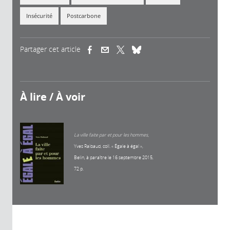
Insécurité
Postcarbone
Partager cet article
(link is external)
(link is external)
(link is external)
À lire / À voir
La ville faite par et pour les hommes,
Yves Raibaud, coll. « Égale à égal »,
Belin, à paraître le 16 septembre 2015,
72 p.