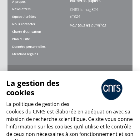
Numéros papiers
À propos
Newsletters
CNRS lemag 324
n°324
Équipe / crédits
Nous contacter
Voir tous les numéros
Charte d'utilisation
Plan du site
Données personnelles
Mentions légales
Nous suivre
Partager
La gestion des
cookies
La politique de gestion des
cookies du CNRS est élaborée en adéquation avec sa
CNRS Le Mag
mission de recherche scientifique. Ce site vous donne
l’information sur les cookies qu’il utilise et le contrôle
de ceux non nécessaires à son fonctionnement et son
© 2026, CNRS