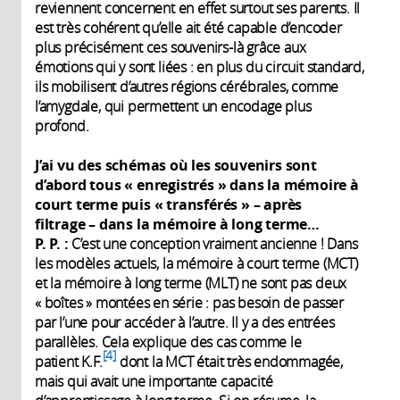
reviennent concernent en effet surtout ses parents. Il
est très cohérent qu’elle ait été capable d’encoder
plus précisément ces souvenirs-là grâce aux
émotions qui y sont liées : en plus du circuit standard,
ils mobilisent d’autres régions cérébrales, comme
l’amygdale, qui permettent un encodage plus
profond.
J’ai vu des schémas où les souvenirs sont
d’abord tous «
enregistrés
» dans la mémoire à
court terme puis «
transférés
» –
après
filtrage
– dans la mémoire à long terme…
P. P. :
C’est une conception vraiment ancienne ! Dans
les modèles actuels, la mémoire à court terme (MCT)
et la mémoire à long terme (MLT) ne sont pas deux
« boîtes » montées en série : pas besoin de passer
par l’une pour accéder à l’autre. Il y a des entrées
parallèles. Cela explique des cas comme le
4
patient K.F.
dont la MCT était très endommagée,
mais qui avait une importante capacité