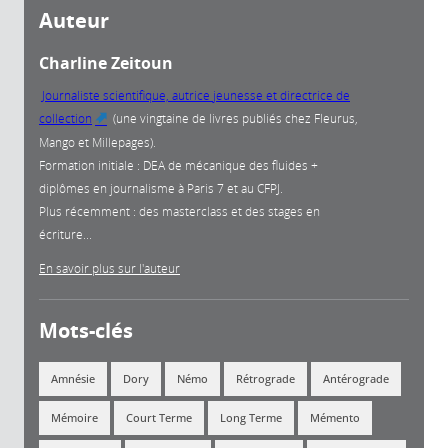
Auteur
Charline Zeitoun
Journaliste scientifique, autrice jeunesse et directrice de
collection
(une vingtaine de livres publiés chez Fleurus,
(link is external)
Mango et Millepages).
Formation initiale : DEA de mécanique des fluides +
diplômes en journalisme à Paris 7 et au CFPJ.
Plus récemment : des masterclass et des stages en
écriture...
En savoir plus sur l'auteur
Mots-clés
Amnésie
Dory
Némo
Rétrograde
Antérograde
Mémoire
Court Terme
Long Terme
Mémento