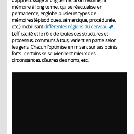
d’apprentissage à long terme. Si on résume, la
mémoire à long terme, qui se réactualise en
permanence, englobe plusieurs types de
mémoires (épisodiques, sémantique, procédurale,
etc.) mobilisant
différentes régions du cerveau
.
(link
L’efficacité et le rôle de toutes ces structures et
is
processus, communs à tous, varient en partie selon
external)
les gens. Chacun l’optimise en misant sur ses points
forts : certains se souviennent mieux des
circonstances, d’autres des noms, etc.