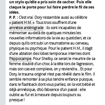
un stylo qu’elle a pris soin de cacher. Puis elle
claque la porte pour lui faire perdre le fil de ses
idées.
P. P. :
C’est vrai. Dory ressemble aussi au célèbre
« patient H.M. »
. Tous trois souffrent d’une
amnésie antérograde
: ils sont incapables de
mémoriser au-delà de quelques minutes les
nouvelles informations de la vie au quotidien, et ce
depuis qu’ils ont subi un traumatisme au cerveau,
physique ou psychique. Pour le patient H.M., il s’agit
d’une ablation des lobes temporaux internes dont
l’hippocampe
. Pour Shelby, ce serait le meurtre de sa
femme doublé d’un choc à la tête lors de l’agression,
mais son cas est complexe, on y reviendra… Et pour
Dory, le trauma originel n’est pas révélé dans le film. Il
semble remonter à sa plus tendre enfance puisque,
dans le flashback dont vous parliez, on la voit bébé et
déjà amnésique, d’où l’absence d’un passé : elle
oublie au fur et à mesure depuis toujours ou
presque !