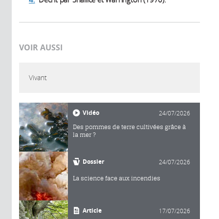
VOIR AUSSI
Vivant
Vidéo
24/07/2026
Des pommes de terre cultivées grâce à
la mer ?
Dossier
24/07/2026
La science face aux incendies
Article
17/07/2026