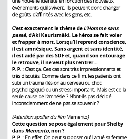
une nouvelle identité en fonction des nouveaux
événements qu’ils vivent. Ils peuvent donc changer
de goûts, d’affinités avec les gens, etc.
C’est exactement le thème de
L’Homme sans
passé,
d’Aki Kaurismäki. Le héros
se fait voler
et frapper à mort. Lorsqu’il reprend conscience,
il est amnésique. Sans argent et sans identité,
il est aidé par des SDF et, quand son entourage
le retrouve, il ne veut plus rentrer...
P. P. :
C’est ça. Ces cas sont très impressionnants et
très discutés. Comme dans ce film, les patients ont
subi un trauma (lésion au cerveau ou choc
psychologique) ou un stress important. Mais est-ce la
seule cause de l’amnésie ? N’ont-ils pas décidé
inconsciemment de ne pas se souvenir ?
(Attention spoiler du film
Memento
)
Cette question se pose également pour Shelby
dans
Memento,
non
?
P. P. :
En effet. On peut supposer qu’il a tué sa femme