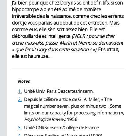
J’ai bien peur que chez Dory ils soient définitifs, si son
hippocampe a bien été abîmé de manière
irréversible dès la naissance, comme chez les enfants
dont je vous parlais au début de cet entretien. Mais
comme eux, elle s’en sort assez bien. Elle est
débrouillarde et intelligente
(NDLR : pour se tirer
d’une mauvaise passe, Marin et Nemo se demandent
«
que ferait Dory dans cette situation
?
»)
. Et surtout,
elle est heureuse…
Notes
1.
Unité Univ. Paris Descartes/Inserm.
2.
Depuis le célèbre article de G. A. Miller, « The
magical number seven, plus or minus two : Some
limits on our capacity for processing information »,
Psychological Review,
1956.
3.
Unité CNRS/Inserm/Collège de France.
4.
Décrit par Shallice et Warrington (1970).