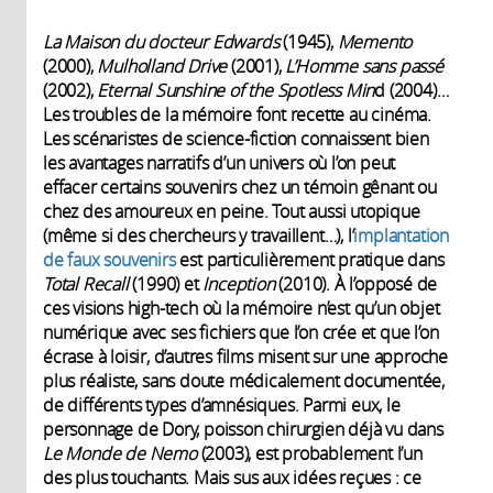
La Maison du docteur Edwards
(1945),
Memento
(2000),
Mulholland Drive
(2001),
L’Homme sans passé
(2002),
Eternal Sunshine of the Spotless Min
d (2004)…
Les troubles de la mémoire font recette au cinéma.
Les scénaristes de science-fiction connaissent bien
les avantages narratifs d’un univers où l’on peut
effacer certains souvenirs chez un témoin gênant ou
chez des amoureux en peine. Tout aussi utopique
(même si des chercheurs y travaillent…), l’
implantation
de faux souvenirs
est particulièrement pratique dans
Total Recall
(1990) et
Inception
(2010). À l’opposé de
ces visions high-tech où la mémoire n’est qu’un objet
numérique avec ses fichiers que l’on crée et que l’on
écrase à loisir, d’autres films misent sur une approche
plus réaliste, sans doute médicalement documentée,
de différents types d’amnésiques. Parmi eux, le
personnage de Dory, poisson chirurgien déjà vu dans
Le Monde de Nemo
(2003), est probablement l’un
des plus touchants. Mais sus aux idées reçues : ce