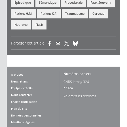
Épisodique
Sémantique
Procédurale
Faux Souvenir
Patient H.M.
Patient K.F.
Traumatisme
Cerveau
Neurone
Flash
Partager cet article
(link is external)
(link is external)
(link is external)
Numéros papiers
À propos
Newsletters
CNRS lemag 324
n°324
Équipe / crédits
Nous contacter
Voir tous les numéros
Charte d'utilisation
Plan du site
Données personnelles
Mentions légales