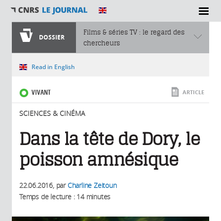
SECTIONS
Films & séries TV : le regard des
DOSSIER
chercheurs
Vous êtes ici
Read in English
VIVANT
ARTICLE
SCIENCES & CINÉMA
Dans la tête de Dory, le
poisson amnésique
22.06.2016
, par
Charline Zeitoun
Temps de lecture : 14 minutes