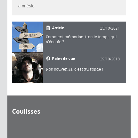
amnésie
Article
25/10/2021
Comment mémorise-t-on le temps qui
s’écoule ?
Point de vue
29/10/2018
Nos souvenirs, c'est du solide !
Coulisses