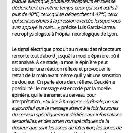
plaque électrique, plusieurs récepteurs et voies se
déclenchent en même temps, ceux qui sont actifs à
plus de 40°C, ceux qui se déclenchent à 47°C, ceux
qui sont sensibles à la pression exercée lorsque vous
avez appuyé la main… »
, précise Luis Garcia-Larrea,
neurophysiologiste à l’hôpital neurologique de Lyon.
Le signal électrique produit au niveau des récepteurs
remonte tout d’abord jusqu’à la moelle épinière, où il
est analysé. A ce stade, la moelle épinière peut
déclencher une réaction réflexe et provoquer le
retrait de la main avant même qu’il y ait une sensation
de douleur. On parle alors d’arc réflexe. Deuxième
possibilité : le message est encodé par la moelle
épinière, qui le transmet au cerveau pour
interprétation.
« Grâce à l’imagerie cérébrale, on sait
aujourd’hui que le message atteint à la fois les zones
du cerveau spécifiquement dédiées aux informations
sensorielles, et des zones non spécifiques de la
douleur que sont les zones de l’attention, les zones de