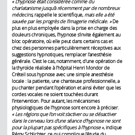
« L’hypnose était considérée comme du
charlatanisme jusqu’à récemment par de nombreux
médecins,
rappelle le scientifique,
mais elle a été
sauvée par les progrès de l’imagerie médicale. »
De
plus en plus employée dans la prise en charge des
douleurs chroniques, l’hypnose s’invite également au
bloc opératoire, où elle peut dans certains cas et
chez des personnes particulièrement réceptives aux
suggestions hypnotiques, remplacer l’anesthésie
générale. C’est le cas, notamment, d’une opération de
la thyroïde réalisée à l’hôpital Henri Mondor de
Créteil sous hypnose avec une simple anesthésie
locale : la patiente, une chanteuse professionnelle, a
pu chanter pendant l’opération et ainsi éviter que les
cordes vocales ne soient touchées durant
l’intervention. Pour autant, les mécanismes
physiologiques de l’hypnose sont encore à préciser.
« Les régions que l’on voit s’activer ou se désactiver
dans le cerveau lors d’une séance d’hypnose ne sont
pour la plupart pas spécifiques à l’hypnose »
, indique
Rémy Schlichter, ce qui complique l’étude du