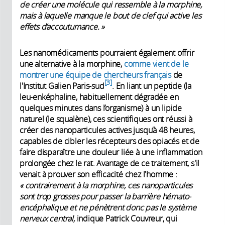
de créer une molécule qui ressemble à la morphine,
mais à laquelle manque le bout de clef qui active les
effets d’accoutumance. »
Les nanomédicaments pourraient également offrir
une alternative à la morphine,
comme vient de le
montrer une équipe de chercheurs français
de
3
l'Institut Galien Paris-sud
. En liant un peptide (la
leu-enképhaline, habituellement dégradée en
quelques minutes dans l’organisme) à un lipide
naturel (le squalène), ces scientifiques ont réussi à
créer des nanoparticules actives jusqu’à 48 heures,
capables de cibler les récepteurs des opiacés et de
faire disparaître une douleur liée à une inflammation
prolongée chez le rat. Avantage de ce traitement, s'il
venait à prouver son efficacité chez l'homme :
« contrairement à la morphine, ces nanoparticules
sont trop grosses pour passer la barrière hémato-
encéphalique et ne pénètrent donc pas le système
nerveux central,
indique Patrick Couvreur, qui