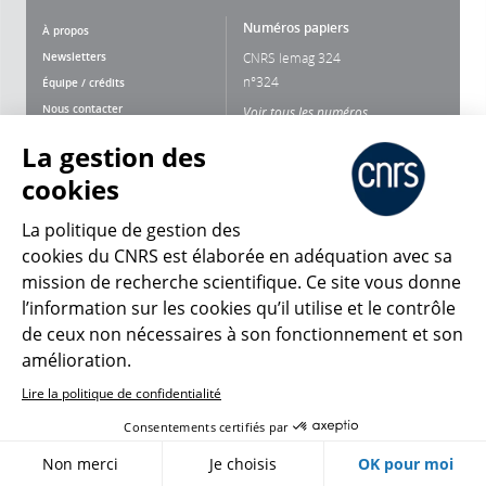
Numéros papiers
À propos
Newsletters
CNRS lemag 324
n°324
Équipe / crédits
Nous contacter
Voir tous les numéros
Charte d'utilisation
La gestion des
Plan du site
cookies
Données personnelles
Mentions légales
La politique de gestion des
cookies du CNRS est élaborée en adéquation avec sa
Nous suivre
Partager
mission de recherche scientifique. Ce site vous donne
l’information sur les cookies qu’il utilise et le contrôle
de ceux non nécessaires à son fonctionnement et son
amélioration.
Lire la politique de confidentialité
Consentements certifiés par
CNRS Le Mag
Non merci
Je choisis
OK pour moi