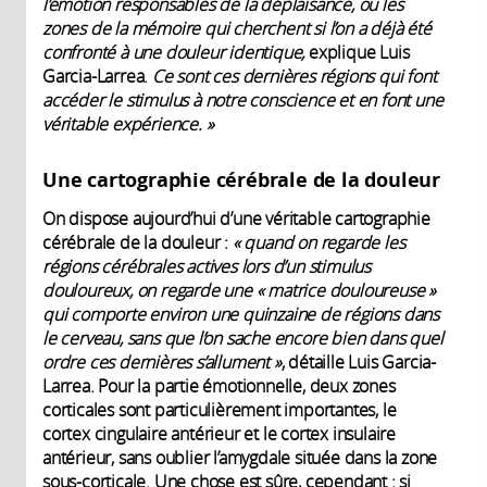
l’émotion responsables de la déplaisance, ou les
zones de la mémoire qui cherchent si l’on a déjà été
confronté à une douleur identique,
explique Luis
Garcia-Larrea.
Ce sont ces dernières régions qui font
accéder le stimulus à notre conscience et en font une
véritable expérience. »
Une cartographie cérébrale de la douleur
On dispose aujourd’hui d’une véritable cartographie
cérébrale de la douleur :
« quand on regarde les
régions cérébrales actives lors d’un stimulus
douloureux, on regarde une « matrice douloureuse »
qui comporte environ une quinzaine de régions dans
le cerveau, sans que l’on sache encore bien dans quel
ordre ces dernières s’allument »
, détaille Luis Garcia-
Larrea. Pour la partie émotionnelle, deux zones
corticales sont particulièrement importantes, le
cortex cingulaire antérieur et le cortex insulaire
antérieur, sans oublier l’amygdale située dans la zone
sous-corticale. Une chose est sûre, cependant : si