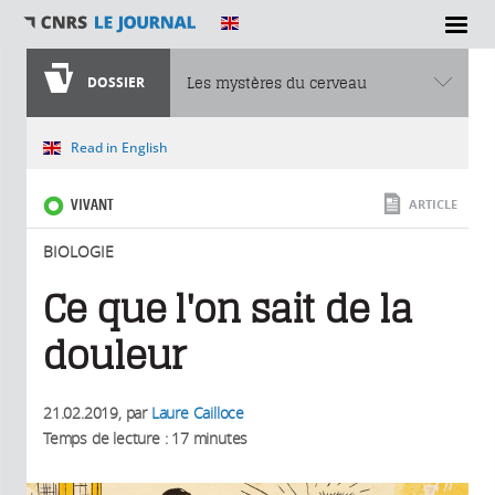
SECTIONS
DOSSIER
Les mystères du cerveau
Vous êtes ici
Read in English
VIVANT
ARTICLE
BIOLOGIE
Ce que l'on sait de la
douleur
21.02.2019
, par
Laure Cailloce
Temps de lecture : 17 minutes