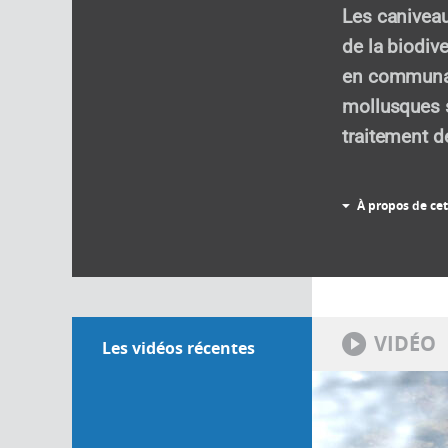
Les caniveau
de la biodiv
en communau
mollusques s
traitement d
À propos de cet
VIDÉO
Les vidéos récentes