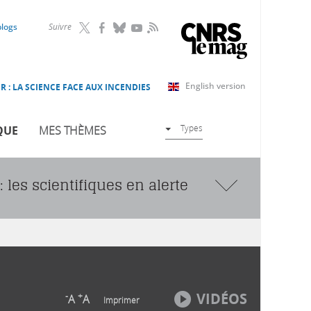
RSS
blogs
Suivre
English version
R : LA SCIENCE FACE AUX INCENDIES
Types
QUE
MES THÈMES
les scientifiques en alerte
VIDÉOS
-
+
A
A
Imprimer