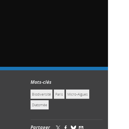
Mots-clés
Biodiversité
Paris
Micro-Algues
Diatomée
Partager