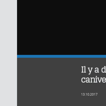
Il y a 
caniv
13.10.2017