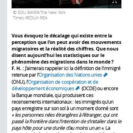
EDU BAYER/The New York
Times-REDUX-REA
Vous évoquez le décalage qui existe entre la
perception que l’on peut avoir des mouvements
migratoires et la réalité des chiffres. Que nous
disent aujourd’hui les statistiques sur le
phénomène des migrations dans le monde
?
F. H.
:
J’aimerais rappeler ici la définition de l’immigré
retenue par l’
Organisation des Nations unies
(link
(ONU), l’
Organisation de coopération et de
is
développement économiques
(OCDE) ou encore
external)
(link is external)
la Banque mondiale, qui produisent ces
recensements internationaux : les immigrés qu’un
pays enregistre sur son sol à un moment donné sont
« les personnes nées étrangères à l’étranger, qui ont
passé la frontière dans l’intention de s’installer dans le
pays hôte pour une durée d’au moins un an »
. La