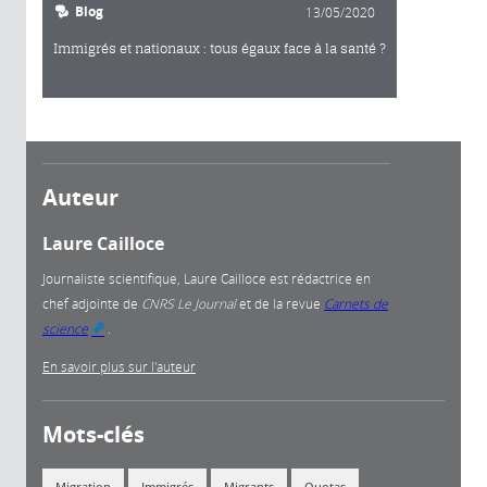
Blog
13/05/2020
Immigrés et nationaux : tous égaux face à la santé ?
Auteur
Laure Cailloce
Journaliste scientifique, Laure Cailloce est rédactrice en
chef adjointe
de
CNRS Le Journal
et de la revue
Carnets de
science
.
(link is external)
En savoir plus sur l'auteur
Mots-clés
Migration
Immigrés
Migrants
Quotas