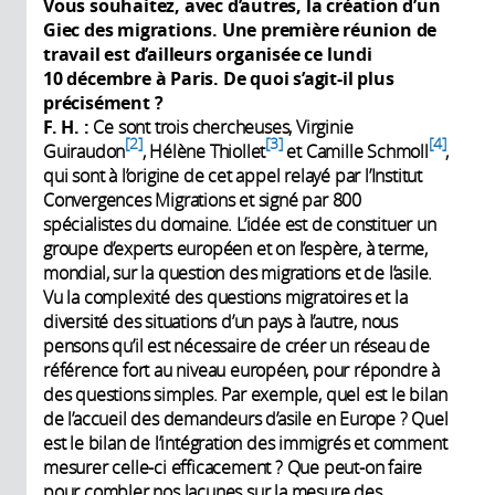
Vous souhaitez, avec d’autres, la création d’un
Giec des migrations. Une première réunion de
travail est d’ailleurs organisée ce lundi
10
décembre à Paris. De quoi s’agit-il plus
précisément
?
F. H.
:
Ce sont trois chercheuses, Virginie
2
3
4
Guiraudon
, Hélène Thiollet
et Camille Schmoll
,
qui sont à l’origine de cet appel relayé par l’Institut
Convergences Migrations et signé par 800
spécialistes du domaine. L’idée est de constituer un
groupe d’experts européen et on l’espère, à terme,
mondial, sur la question des migrations et de l’asile.
Vu la complexité des questions migratoires et la
diversité des situations d’un pays à l’autre, nous
pensons qu’il est nécessaire de créer un réseau de
référence fort au niveau européen, pour répondre à
des questions simples. Par exemple, quel est le bilan
de l’accueil des demandeurs d’asile en Europe ? Quel
est le bilan de l’intégration des immigrés et comment
mesurer celle-ci efficacement ? Que peut-on faire
pour combler nos lacunes sur la mesure des