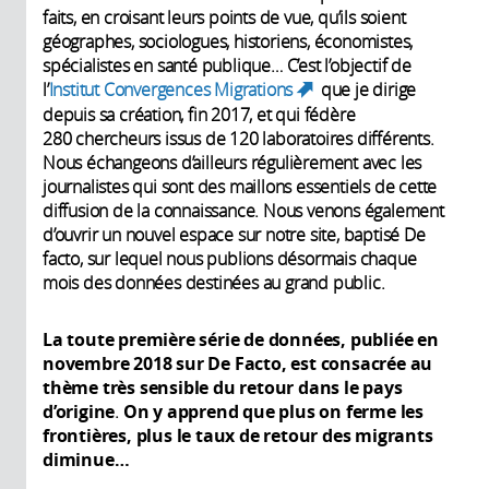
faits, en croisant leurs points de vue, qu’ils soient
géographes, sociologues, historiens, économistes,
spécialistes en santé publique… C’est l’objectif de
l’
Institut Convergences Migrations
que je dirige
(link is
depuis sa création, fin 2017, et qui fédère
external)
280 chercheurs issus de 120 laboratoires différents.
Nous échangeons d’ailleurs régulièrement avec les
journalistes qui sont des maillons essentiels de cette
diffusion de la connaissance. Nous venons également
d’ouvrir un nouvel espace sur notre site, baptisé De
facto, sur lequel nous publions désormais chaque
mois des données destinées au grand public.
La toute première série de données, publiée en
novembre 2018 sur De Facto, est consacrée au
thème très sensible du retour dans le pays
d’origine
.
On y apprend que plus on ferme les
frontières, plus le taux de retour des migrants
diminue…