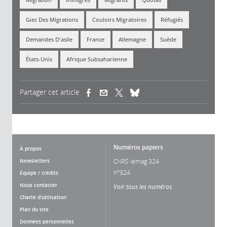
Giec Des Migrations
Couloirs Migratoires
Réfugiés
Demandes D'asile
France
Allemagne
Suède
États-Unis
Afrique Subsaharienne
Partager cet article
(link is external)
(link is external)
(link is external)
Numéros papiers
À propos
Newsletters
CNRS lemag 324
n°324
Équipe / crédits
Nous contacter
Voir tous les numéros
Charte d'utilisation
Plan du site
Données personnelles