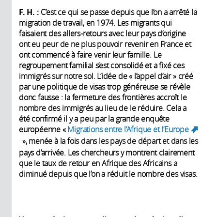
F. H. :
C’est ce qui se passe depuis que l’on a arrêté la
migration de travail, en 1974. Les migrants qui
faisaient des allers-retours avec leur pays d’origine
ont eu peur de ne plus pouvoir revenir en France et
ont commencé à faire venir leur famille. Le
regroupement familial s’est consolidé et a fixé ces
immigrés sur notre sol. L’idée de « l’appel d’air » créé
par une politique de visas trop généreuse se révèle
donc fausse : la fermeture des frontières accroît le
nombre des immigrés au lieu de le réduire. Cela a
été confirmé il y a peu par la grande enquête
européenne «
Migrations entre l’Afrique et l’Europe
», menée à la fois dans les pays de départ et dans les
(link is external)
pays d’arrivée. Les chercheurs y montrent clairement
que le taux de retour en Afrique des Africains a
diminué depuis que l’on a réduit le nombre des visas.