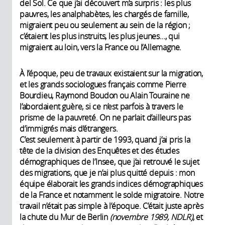
del Sol. Ce que j’ai découvert m’a surpris : les plus
pauvres, les analphabètes, les chargés de famille,
migraient peu ou seulement au sein de la région ;
c’étaient les plus instruits, les plus jeunes…, qui
migraient au loin, vers la France ou l’Allemagne.
À l’époque, peu de travaux existaient sur la migration,
et les grands sociologues français comme Pierre
Bourdieu, Raymond Boudon ou Alain Touraine ne
l’abordaient guère, si ce n’est parfois à travers le
prisme de la pauvreté. On ne parlait d’ailleurs pas
d’immigrés mais d’étrangers.
C’est seulement à partir de 1993, quand j’ai pris la
tête de la division des Enquêtes et des études
démographiques de l’Insee, que j’ai retrouvé le sujet
des migrations, que je n’ai plus quitté depuis : mon
équipe élaborait les grands indices démographiques
de la France et notamment le solde migratoire. Notre
travail n’était pas simple à l’époque. C’était juste après
la chute du Mur de Berlin
(novembre 1989, NDLR)
, et