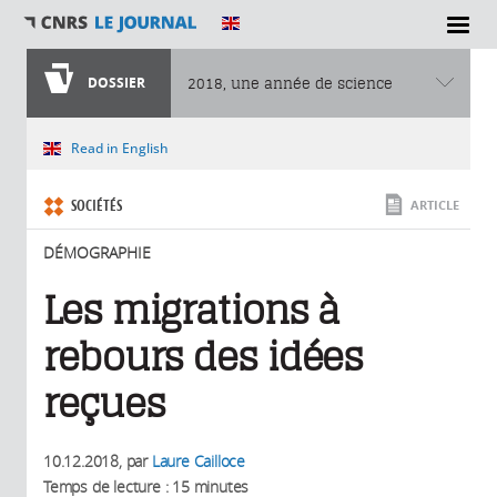
SECTIONS
DOSSIER
2018, une année de science
Vous êtes ici
Read in English
SOCIÉTÉS
ARTICLE
DÉMOGRAPHIE
Les migrations à
rebours des idées
reçues
10.12.2018
, par
Laure Cailloce
Temps de lecture : 15 minutes