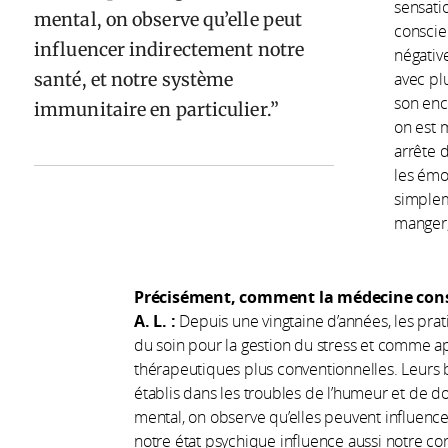
sensati
mental, on observe qu’elle peut
conscie
influencer indirectement notre
négativ
santé, et notre système
avec pl
son enc
immunitaire en particulier.
on est 
arrête 
les émo
simplem
manger,
Précisément, comment la médecine consid
A. L. :
Depuis une vingtaine d’années, les pra
du soin pour la gestion du stress et comme
thérapeutiques plus conventionnelles. Leurs b
établis dans les troubles de l’humeur et de do
mental, on observe qu’elles peuvent influenc
notre état psychique influence aussi notre co