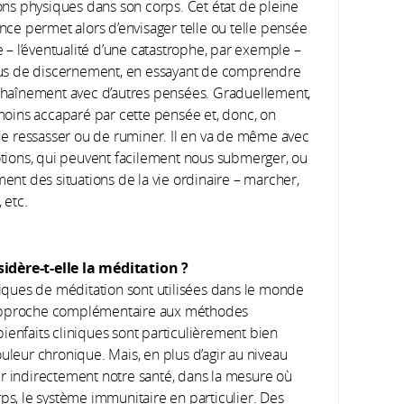
ons physiques dans son corps. Cet état de pleine
nce permet alors d’envisager telle ou telle pensée
e – l’éventualité d’une catastrophe, par exemple –
us de discernement, en essayant de comprendre
haînement avec d’autres pensées. Graduellement,
moins accaparé par cette pensée et, donc, on
de ressasser ou de ruminer. Il en va de même avec
tions, qui peuvent facilement nous submerger, ou
ent des situations de la vie ordinaire – marcher,
 etc.
ère-t-elle la méditation ?
tiques de méditation sont utilisées dans le monde
 approche complémentaire aux méthodes
ienfaits cliniques sont particulièrement bien
uleur chronique. Mais, en plus d’agir au niveau
er indirectement notre santé, dans la mesure où
rps, le système immunitaire en particulier. Des