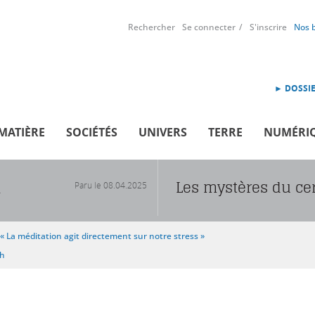
Rechercher
Se connecter
S'inscrire
Nos 
► DOSSIE
MATIÈRE
SOCIÉTÉS
UNIVERS
TERRE
NUMÉRI
Les mystères du ce
Paru le
08.04.2025
R
« La méditation agit directement sur notre stress »
sh