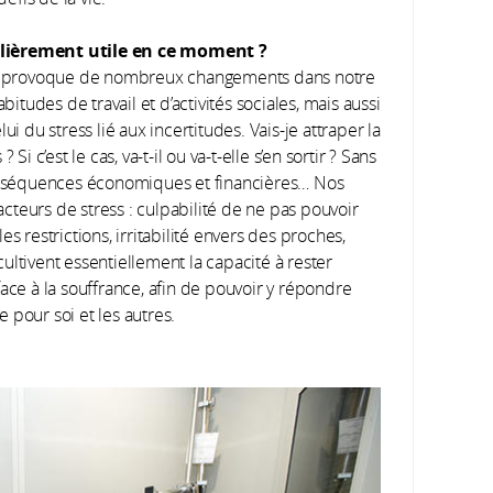
ulièrement utile en ce moment ?
ns provoque de nombreux changements dans notre
bitudes de travail et d’activités sociales, mais aussi
i du stress lié aux incertitudes. Vais-je attraper la
i c’est le cas, va-t-il ou va-t-elle s’en sortir ? Sans
conséquences économiques et financières… Nos
teurs de stress : culpabilité de ne pas pouvoir
s restrictions, irritabilité envers des proches,
ultivent essentiellement la capacité à rester
ace à la souffrance, afin de pouvoir y répondre
 pour soi et les autres.