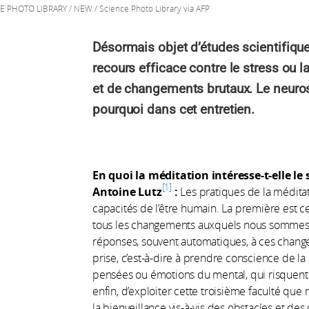
E PHOTO LIBRARY / NEW / Science Photo Library via AFP
Désormais objet d’études scientifiqu
recours efficace contre le stress ou 
et de changements brutaux. Le neuros
pourquoi dans cet entretien.
En quoi la méditation intéresse-t-elle le
1
Antoine Lutz
:
Les pratiques de la méditati
capacités de l’être humain. La première est 
tous les changements auxquels nous sommes 
réponses, souvent automatiques, à ces chang
prise, c’est-à-dire à prendre conscience de la
pensées ou émotions du mental, qui risquent 
enfin, d’exploiter cette troisième faculté que n
la bienveillance vis-à-vis des obstacles et des 