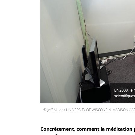
En 2008, le 
scientifique
Jeff Miller / UNIVERSITY OF WISCONSIN-MADISON / A
Concrètement, comment la méditation peu