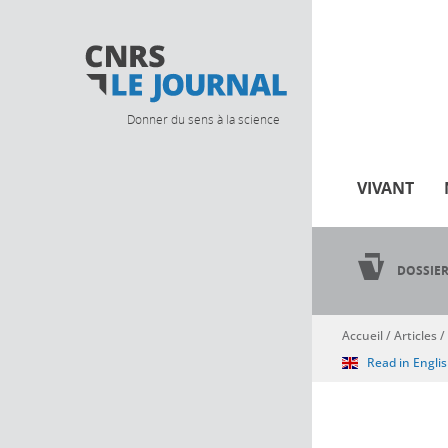
Donner du sens à la science
VIVANT
DOSSIE
Accueil
/
Articles
/
Vous êtes ici
Read in Engli