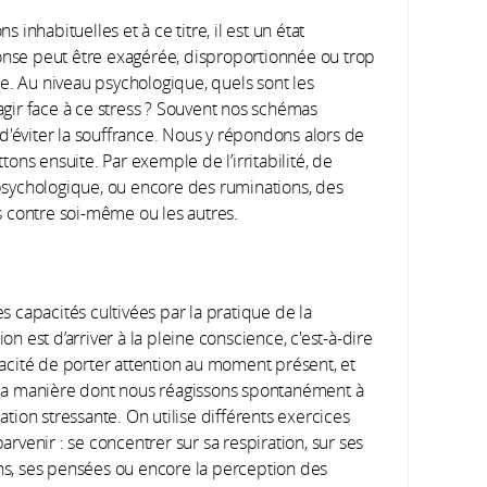
 inhabituelles et à ce titre, il est un état
ponse peut être exagérée, disproportionnée ou trop
e. Au niveau psychologique, quels sont les
ir face à ce stress ? Souvent nos schémas
d'éviter la souffrance. Nous y répondons alors de
ns ensuite. Par exemple de l’irritabilité, de
u psychologique, ou encore des ruminations, des
 contre soi-même ou les autres.
s capacités cultivées par la pratique de la
on est d’arriver à la pleine conscience, c'est-à-dire
pacité de porter attention au moment présent, et
la manière dont nous réagissons spontanément à
ation stressante. On utilise différents exercices
arvenir : se concentrer sur sa respiration, sur ses
s, ses pensées ou encore la perception des