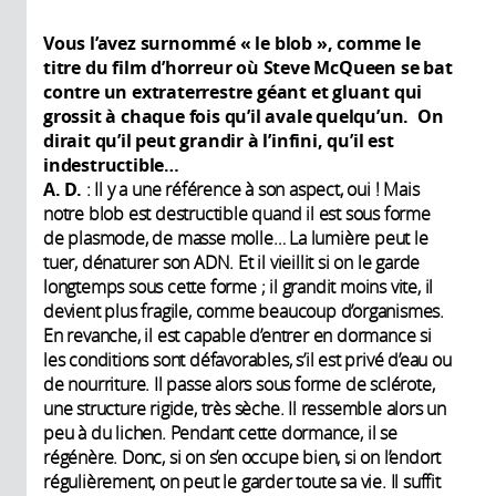
Vous l’avez surnommé « le blob », comme le
titre du film d’horreur où Steve McQueen se bat
contre un extraterrestre géant et gluant qui
grossit à chaque fois qu’il avale quelqu’un. On
dirait qu’il peut grandir à l’infini, qu’il est
indestructible…
A. D.
: Il y a une référence à son aspect, oui ! Mais
notre blob est destructible quand il est sous forme
de plasmode, de masse molle… La lumière peut le
tuer, dénaturer son ADN. Et il vieillit si on le garde
longtemps sous cette forme ; il grandit moins vite, il
devient plus fragile, comme beaucoup d’organismes.
En revanche, il est capable d’entrer en dormance si
les conditions sont défavorables, s’il est privé d’eau ou
de nourriture. Il passe alors sous forme de sclérote,
une structure rigide, très sèche. Il ressemble alors un
peu à du lichen. Pendant cette dormance, il se
régénère. Donc, si on s’en occupe bien, si on l’endort
régulièrement, on peut le garder toute sa vie. Il suffit