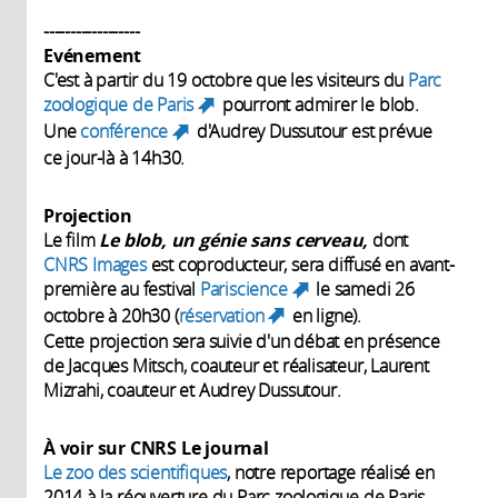
------------------
Evénement
C'est à partir du 19 octobre que les visiteurs du
Parc
zoologique de Paris
pourront admirer le blob.
(link is external)
Une
conférence
d'Audrey Dussutour est prévue
(link is external)
ce jour-là à 14h30.
Projection
Le film
Le blob, un génie sans cerveau,
dont
CNRS Images
est coproducteur, sera diffusé en avant-
première au festival
Pariscience
le samedi 26
(link is external)
octobre à 20h30 (
réservation
en ligne).
(link is external)
Cette projection sera suivie d'un débat en présence
de Jacques Mitsch, coauteur et réalisateur, Laurent
Mizrahi, coauteur et Audrey Dussutour.
À voir sur CNRS Le journal
Le zoo des scientifiques
, notre reportage réalisé en
2014 à la réouverture du Parc zoologique de Paris.