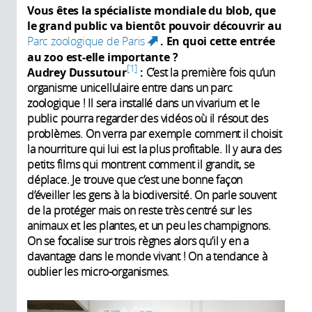
Vous êtes la spécialiste mondiale du blob, que
le grand public va bientôt pouvoir découvrir au
Parc zoologique de Paris
. En quoi cette entrée
(link is external)
au zoo est-elle importante ?
1
Audrey Dussutour
:
C’est la première fois qu’un
organisme unicellulaire entre dans un parc
zoologique ! Il sera installé dans un vivarium et le
public pourra regarder des vidéos où il résout des
problèmes. On verra par exemple comment il choisit
la nourriture qui lui est la plus profitable. Il y aura des
petits films qui montrent comment il grandit, se
déplace. Je trouve que c’est une bonne façon
d’éveiller les gens à la biodiversité. On parle souvent
de la protéger mais on reste très centré sur les
animaux et les plantes, et un peu les champignons.
On se focalise sur trois règnes alors qu’il y en a
davantage dans le monde vivant ! On a tendance à
oublier les micro-organismes.