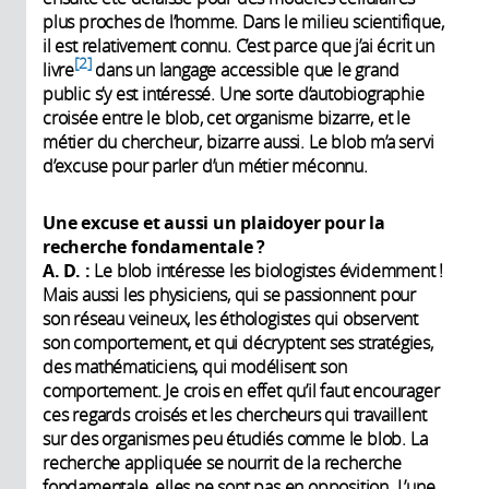
production:
plus proches de l’homme. Dans le milieu scientifique,
2019
il est relativement connu. C’est parce que j’ai écrit un
2
livre
dans un langage accessible que le grand
public s’y est intéressé. Une sorte d’autobiographie
croisée entre le blob, cet organisme bizarre, et le
métier du chercheur, bizarre aussi. Le blob m’a servi
d’excuse pour parler d’un métier méconnu.
Une excuse et aussi un plaidoyer pour la
recherche fondamentale ?
A. D. :
Le blob intéresse les biologistes évidemment !
Mais aussi les physiciens, qui se passionnent pour
son réseau veineux, les éthologistes qui observent
son comportement, et qui décryptent ses stratégies,
des mathématiciens, qui modélisent son
comportement. Je crois en effet qu’il faut encourager
ces regards croisés et les chercheurs qui travaillent
sur des organismes peu étudiés comme le blob. La
recherche appliquée se nourrit de la recherche
fondamentale, elles ne sont pas en opposition. L’une