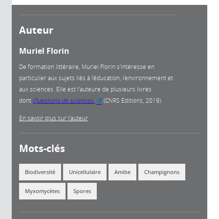
Auteur
Muriel Florin
De formation littéraire, Muriel Florin s'intéresse en
particulier aux sujets liés à l'éducation, l'environnement et
aux sciences. Elle est l'auteure de plusieurs livres
dont
Questions de sciences
(CNRS Editions, 2019).
(link is external)
En savoir plus sur l'auteur
Mots-clés
Biodiversité
Unicellulaire
Amibe
Champignons
Myxomycètes
Spores