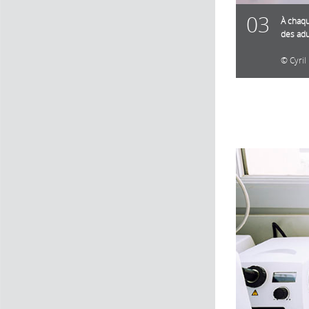
03
À chaqu
des adu
Cyril