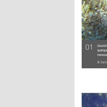
01
L’oursi
quelque
ressour
Stel