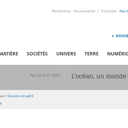
Rechercher
Se connecter
S'inscrire
Nos 
► DOSSIE
MATIÈRE
SOCIÉTÉS
UNIVERS
TERRE
NUMÉRI
L’océan, un monde 
Paru le
25.07.2025
R
mas
/
Oursins en péril
sh