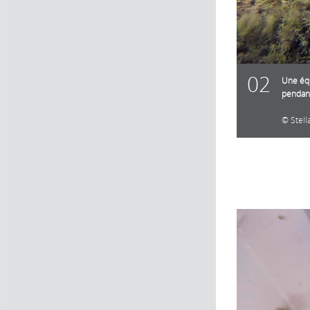
02
Une équ
pendant
Stel