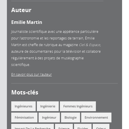
Auteur
Emilie Martin
Journaliste scientifique avec une appétence particulière
pour l’astronomie et les reportages de terrain, Émilie
Martin est cheffe de rubrique au magazine
Ciel & Espace
,
auteure de documentaires pour la télévision et collabore
régulièrement à des projets de muséographie
scientifique.
En savoir plus sur l'auteur
Mots-clés
Ingénieures
Ingénierie
Femmes Ingénieurs
Féminisation
Ingénieur
Biologie
Environnement
Impact De La Recherche
Science
Fluides
Odeur