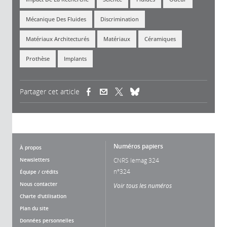
Mécanique Des Fluides
Discrimination
Matériaux Architecturés
Matériaux
Céramiques
Prothèse
Implants
Partager cet article
(link is external)
(link is external)
(link is external)
Numéros papiers
À propos
Newsletters
CNRS lemag 324
n°324
Équipe / crédits
Nous contacter
Voir tous les numéros
Charte d'utilisation
Plan du site
Données personnelles