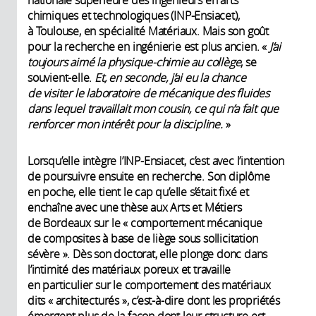
chimiques et technologiques (INP-Ensiacet),
à Toulouse, en spécialité Matériaux. Mais son goût
pour la recherche en ingénierie est plus ancien. «
J’ai
toujours aimé la physique-chimie au collège
, se
souvient-elle.
Et, en seconde, j’ai eu la chance
de visiter le laboratoire de mécanique des fluides
dans lequel travaillait mon cousin, ce qui n’a fait que
renforcer mon intérêt pour la discipline.
»
Lorsqu’elle intègre l’INP-Ensiacet, c’est avec l’intention
de poursuivre ensuite en recherche. Son diplôme
en poche, elle tient le cap qu’elle s’était fixé et
enchaîne avec une thèse aux Arts et Métiers
de Bordeaux sur le « comportement mécanique
de composites à base de liège sous sollicitation
sévère ». Dès son doctorat, elle plonge donc dans
l’intimité des matériaux poreux et travaille
en particulier sur le comportement des matériaux
dits « architecturés », c’est-à-dire dont les propriétés
émergent plus de la façon dont leur structure est