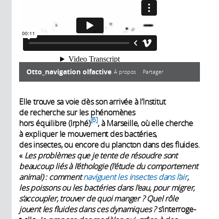
Otto_navigation olfactive
À propos
Partager
À propos
Elle trouve sa voie dès son arrivée à l’Institut
de recherche sur les phénomènes
6
hors équilibre (Irphé)
, à Marseille, où elle cherche
à expliquer le mouvement des bactéries,
Année de
Description:
des insectes, ou encore du plancton dans des fluides.
production:
Otto est un réseau de neurones qui
«
Les problèmes que je tente de résoudre sont
localise la source d’une odeur plus
2026
beaucoup liés à l’éthologie (l’étude du comportement
rapidement que tous les
animal) : comment
naviguent les insectes dans l’air
,
algorithmes de navigation connus.
les poissons ou les bactéries dans l’eau, pour migrer,
Les étoiles oranges correspondent
s’accoupler, trouver de quoi manger ? Quel rôle
aux détections de l’odeur,
jouent les fluides dans ces dynamiques ?
s’interroge-
transportée par le vent. C’est à