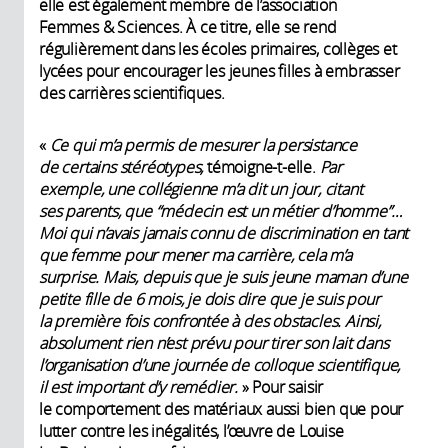
elle est également membre de l’association
Femmes & Sciences. À ce titre, elle se rend
régulièrement dans les écoles primaires, collèges et
lycées pour encourager les jeunes filles à embrasser
des carrières scientifiques.
«
Ce qui m’a permis de mesurer la persistance
de certains stéréotypes,
témoigne-t-elle.
Par
exemple, une collégienne m’a dit un jour, citant
ses parents, que “médecin est un métier d’homme”…
Moi qui n’avais jamais connu de discrimination en tant
que femme pour mener ma carrière, cela m’a
surprise. Mais, depuis que je suis jeune maman d’une
petite fille de 6 mois, je dois dire que je suis pour
la première fois confrontée à des obstacles. Ainsi,
absolument rien n’est prévu pour tirer son lait dans
l’organisation d’une journée de colloque scientifique,
il est important d’y remédier.
» Pour saisir
le comportement des matériaux aussi bien que pour
lutter contre les inégalités, l’œuvre de Louise