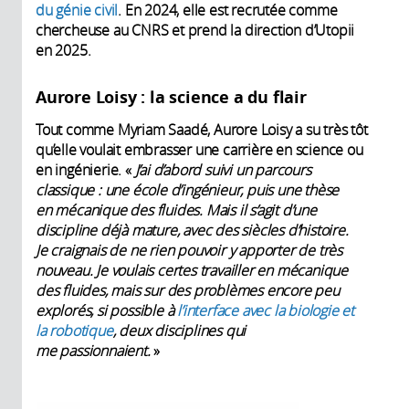
du génie civil
. En 2024, elle est recrutée comme
chercheuse au CNRS et prend la direction d’Utopii
en 2025.
Aurore Loisy : la science a du flair
Tout comme Myriam Saadé, Aurore Loisy a su très tôt
qu’elle voulait embrasser une carrière en science ou
en ingénierie. «
J’ai d’abord suivi un parcours
classique : une école d’ingénieur, puis une thèse
en mécanique des fluides. Mais il s’agit d’une
discipline déjà mature, avec des siècles d’histoire.
Je craignais de ne rien pouvoir y apporter de très
nouveau. Je voulais certes travailler en mécanique
des fluides, mais sur des problèmes encore peu
explorés, si possible à
l’interface avec la biologie et
la robotique
, deux disciplines qui
me passionnaient.
»