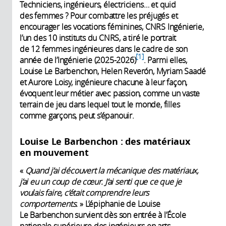
Techniciens, ingénieurs, électriciens… et quid
des femmes ? Pour combattre les préjugés et
encourager les vocations féminines, CNRS Ingénierie,
l’un des 10 instituts du CNRS, a tiré le portrait
de 12 femmes ingénieures dans le cadre de son
1
année de l’Ingénierie (2025-2026)
. Parmi elles,
Louise Le Barbenchon, Helen Reverón, Myriam Saadé
et Aurore Loisy, ingénieure chacune à leur façon,
évoquent leur métier avec passion, comme un vaste
terrain de jeu dans lequel tout le monde, filles
comme garçons, peut s’épanouir.
Louise Le Barbenchon : des matériaux
en mouvement
«
Quand j’ai découvert la mécanique des matériaux,
j’ai eu un coup de cœur. J’ai senti que ce que je
voulais faire, c’était comprendre leurs
comportements.
» L’épiphanie de Louise
Le Barbenchon survient dès son entrée à l’École
nationale supérieure des ingénieurs en arts