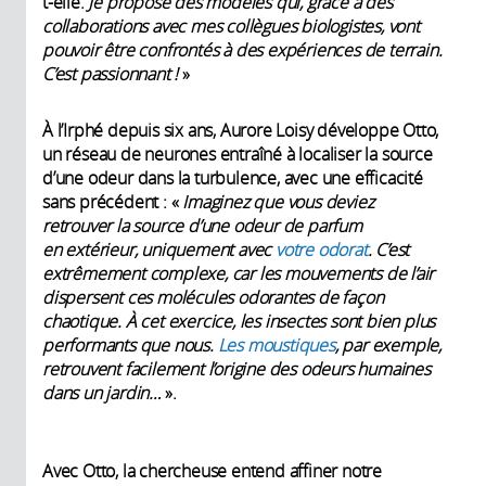
t-elle.
Je propose des modèles qui, grâce à des
partir de celles-ci que le réseau doit
collaborations avec mes collègues biologistes, vont
décider où chercher.
pouvoir être confrontés à des expériences de terrain.
C’est passionnant !
»
À l’Irphé depuis six ans, Aurore Loisy développe Otto,
un réseau de neurones entraîné à localiser la source
d’une odeur dans la turbulence, avec une efficacité
sans précédent : «
Imaginez que vous deviez
retrouver la source d’une odeur de parfum
en extérieur, uniquement avec
votre odorat
. C’est
extrêmement complexe, car les mouvements de l’air
dispersent ces molécules odorantes de façon
chaotique. À cet exercice, les insectes sont bien plus
performants que nous.
Les moustiques
, par exemple,
retrouvent facilement l’origine des odeurs humaines
dans un jardin…
».
Avec Otto, la chercheuse entend affiner notre