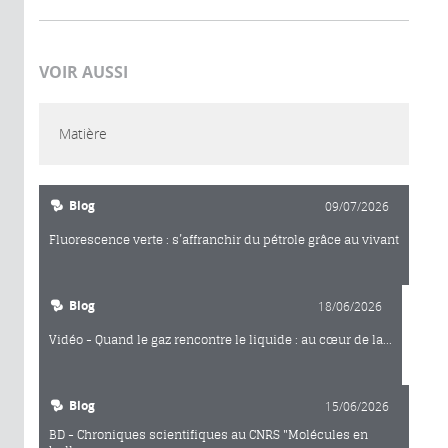
VOIR AUSSI
Matière
Blog
09/07/2026
Fluorescence verte : s’affranchir du pétrole grâce au vivant
Blog
18/06/2026
Vidéo - Quand le gaz rencontre le liquide : au cœur de la...
Blog
15/06/2026
BD - Chroniques scientifiques au CNRS "Molécules en