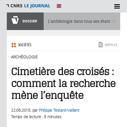
SECTIONS
DOSSIER
L’archéologie dans tous ses états
Vous êtes ici
SOCIÉTÉS
ARTICLE
ARCHÉOLOGIE
Cimetière des croisés :
comment la recherche
mène l’enquête
22.06.2018
, par
Philippe Testard-Vaillant
Temps de lecture : 8 minutes