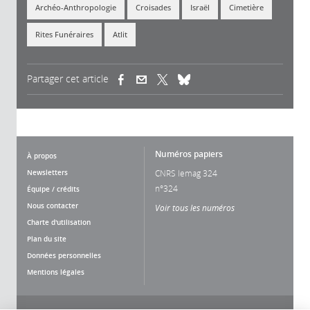
Archéo-Anthropologie
Croisades
Israël
Cimetière
Rites Funéraires
Atlit
Partager cet article
(link is external)
(link is external)
(link is external)
Numéros papiers
À propos
Newsletters
CNRS lemag 324
n°324
Équipe / crédits
Nous contacter
Voir tous les numéros
Charte d'utilisation
Plan du site
Données personnelles
Mentions légales