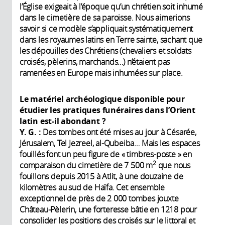
l’Église exigeait à l’époque qu’un chrétien soit inhumé
dans le cimetière de sa paroisse. Nous aimerions
savoir si ce modèle s’appliquait systématiquement
dans les royaumes latins en Terre sainte, sachant que
les dépouilles des Chrétiens (chevaliers et soldats
croisés, pèlerins, marchands…) n’étaient pas
ramenées en Europe mais inhumées sur place.
Le matériel archéologique disponible pour
étudier les pratiques funéraires dans l’Orient
latin est-il abondant ?
Y. G. :
Des tombes ont été mises au jour à Césarée,
Jérusalem, Tel Jezreel, al-Qubeiba… Mais les espaces
fouillés font un peu figure de « timbres-poste » en
2
comparaison du cimetière de 7 500 m
que nous
fouillons depuis 2015 à Atlit, à une douzaine de
kilomètres au sud de Haïfa. Cet ensemble
exceptionnel de près de 2 000 tombes jouxte
Château-Pèlerin, une forteresse bâtie en 1218 pour
consolider les positions des croisés sur le littoral et