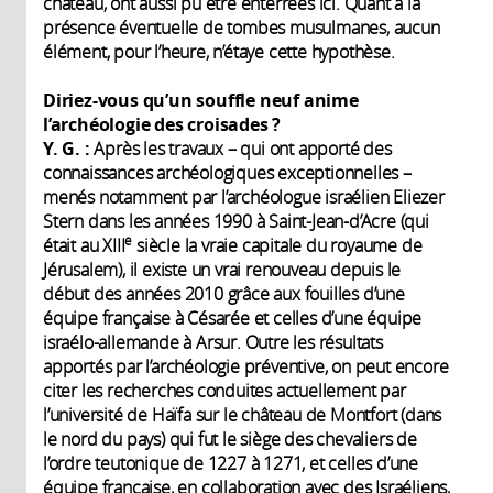
château, ont aussi pu être enterrées ici. Quant à la
présence éventuelle de tombes musulmanes, aucun
élément, pour l’heure, n’étaye cette hypothèse.
Diriez-vous qu’un souffle neuf anime
l’archéologie des croisades ?
Y. G. :
Après les travaux – qui ont apporté des
connaissances archéologiques exceptionnelles –
menés notamment par l’archéologue israélien Eliezer
Stern dans les années 1990 à Saint-Jean-d’Acre (qui
e
était au XIII
siècle la vraie capitale du royaume de
Jérusalem), il existe un vrai renouveau depuis le
début des années 2010 grâce aux fouilles d’une
équipe française à Césarée et celles d’une équipe
israélo-allemande à Arsur. Outre les résultats
apportés par l’archéologie préventive, on peut encore
citer les recherches conduites actuellement par
l’université de Haïfa sur le château de Montfort (dans
le nord du pays) qui fut le siège des chevaliers de
l’ordre teutonique de 1227 à 1271, et celles d’une
équipe française, en collaboration avec des Israéliens,