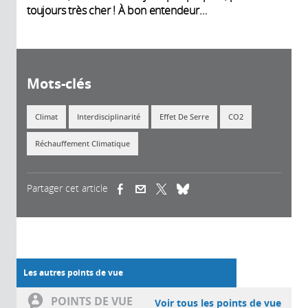
toujours très cher ! À bon entendeur…
Mots-clés
Climat
Interdisciplinarité
Effet De Serre
CO2
Réchauffement Climatique
Partager cet article
(link is external)
(link is external)
(link is external)
Les autres points de vue
POINTS DE VUE
Voir tous les points de vue