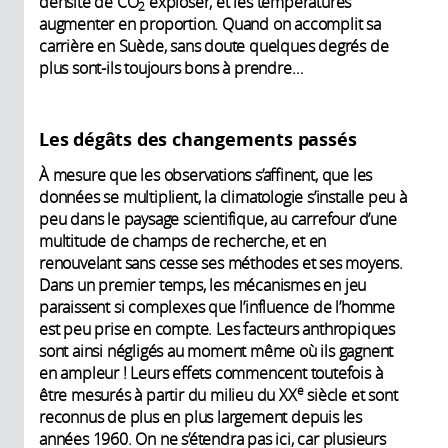
densité de CO
exploser, et les températures
2
augmenter en proportion. Quand on accomplit sa
carrière en Suède, sans doute quelques degrés de
plus sont-ils toujours bons à prendre…
Les dégâts des changements passés
À mesure que les observations s’affinent, que les
données se multiplient, la climatologie s’installe peu à
peu dans le paysage scientifique, au carrefour d’une
multitude de champs de recherche, et en
renouvelant sans cesse ses méthodes et ses moyens.
Dans un premier temps, les mécanismes en jeu
paraissent si complexes que l’influence de l’homme
est peu prise en compte. Les facteurs anthropiques
sont ainsi négligés au moment même où ils gagnent
en ampleur ! Leurs effets commencent toutefois à
e
être mesurés à partir du milieu du XX
siècle et sont
reconnus de plus en plus largement depuis les
années 1960. On ne s’étendra pas ici, car plusieurs