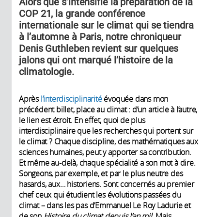
Alors que s’intensifie la préparation de la
COP 21, la grande conférence
internationale sur le climat qui se tiendra
à l’automne à Paris, notre chroniqueur
Denis Guthleben revient sur quelques
jalons qui ont marqué l’histoire de la
climatologie.
Après
l’interdisciplinarité
évoquée dans mon
précédent billet, place au climat : d’un article à l’autre,
le lien est étroit. En effet, quoi de plus
interdisciplinaire que les recherches qui portent sur
le climat ? Chaque discipline, des mathématiques aux
sciences ­humaines, peut y apporter sa contribution.
Et même au-delà, chaque spécialité a son mot à dire.
Songeons, par exemple, et par le plus neutre des
hasards, aux… historiens. Sont concernés au premier
chef ceux qui étudient les évolutions passées du
climat – dans les pas d’Emmanuel Le Roy Ladurie et
de son
Histoire du climat depuis l’an mil.
Mais