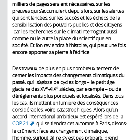
milliers de pages seraient nécessaires, sur les
preuves qui s’accumulent depuis lors, sur les alertes
qui sont lancées, sur les succès et les échecs de la
sensibilisation des pouvoirs publics et des citoyens –
car les recherches sur le climat interrogent aussi
comme nulle autre la place du scientifique en
société. Et l’on reviendra à l’histoire, qui peut une fois
encore apporter sa pierre à l’édifice.
Des travaux de plus en plus nombreux tentent de
cerner les impacts des changements climatiques du
passé, qu’il s’agisse de cycles longs – le petit âge
e
e
glaciaire des XV
-XIX
siècles, par exemple – ou de
dérèglements plus ponctuels et localisés. Dans tous
les cas, ils mettent en lumière des conséquences
considérables, voire catastrophiques. Alors qu'un
accord international ambitieux est espéré lors de la
COP 21
qui se tiendra cet automne à Paris, disons-
(link is external)
le crûment : face au changement climatique,
l’homme, surtout s’il ne s’y est pas préparé, prend