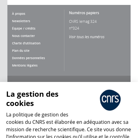
Numéros papiers
À propos
Newsletters
CNRS lemag 324
n°324
Équipe / crédits
Nous contacter
Voir tous les numéros
Charte d'utilisation
Plan du site
Données personnelles
Mentions légales
Nous suivre
Partager
La gestion des
cookies
La politique de gestion des
cookies du CNRS est élaborée en adéquation avec sa
mission de recherche scientifique. Ce site vous donne
CNRS Le Mag
l’information sur les cookies qu’il utilise et le contrôle