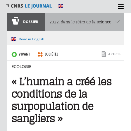
SECTIONS
DOSSIER
2022, dans le rétro de la science
Vous êtes ici
Read in English
VIVANT
SOCIÉTÉS
ARTICLE
ECOLOGIE
« L’humain a créé les
conditions de la
surpopulation de
sangliers »