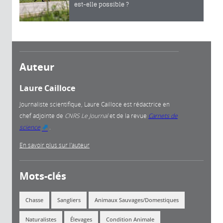
est-elle possible ?
Auteur
Laure Cailloce
Journaliste scientifique, Laure Cailloce est rédactrice en
chef adjointe
de
CNRS Le Journal
et de la revue
Carnets de
science
.
(link is external)
En savoir plus sur l'auteur
Mots-clés
Chasse
Sangliers
Animaux Sauvages/domestiques
Naturalistes
Élevages
Condition Animale