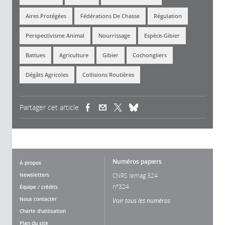
Aires Protégées
Fédérations De Chasse
Régulation
Perspectivisme Animal
Nourrissage
Espèce-Gibier
Battues
Agriculture
Gibier
Cochongliers
Dégâts Agricoles
Collisions Routières
Partager cet article
(link is external)
(link is external)
(link is external)
Numéros papiers
À propos
Newsletters
CNRS lemag 324
n°324
Équipe / crédits
Nous contacter
Voir tous les numéros
Charte d'utilisation
Plan du site