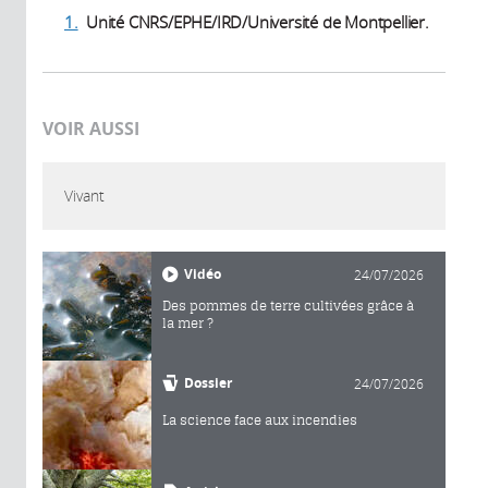
1.
Unité CNRS/EPHE/IRD/Université de Montpellier.
VOIR AUSSI
Vivant
Vidéo
24/07/2026
Des pommes de terre cultivées grâce à
la mer ?
Dossier
24/07/2026
La science face aux incendies