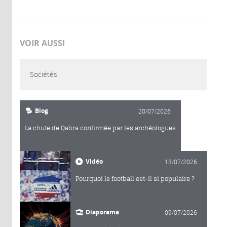
VOIR AUSSI
Sociétés
Blog
20/07/2026
La chute de Qabra confirmée par les archéologues
Vidéo
13/07/2026
Pourquoi le football est-il si populaire ?
Diaporama
09/07/2026