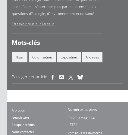
scientifique, il s’intéresse plus particulièrement aux
questions d’écologie, d’environnement et de santé.
En savoir plus sur l'auteur
Mots-clés
Niger
Colonisation
Exposition
Archives
Partager cet article
(link is external)
(link is external)
(link is external)
Numéros papiers
À propos
Newsletters
CNRS lemag 324
n°324
Équipe / crédits
Nous contacter
Voir tous les numéros