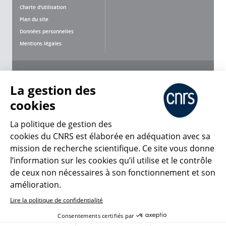
Charte d'utilisation
Plan du site
Données personnelles
Mentions légales
Nous suivre
Partager
La gestion des
cookies
La politique de gestion des
cookies du CNRS est élaborée en adéquation avec sa
CNRS Le Mag
mission de recherche scientifique. Ce site vous donne
l’information sur les cookies qu’il utilise et le contrôle
de ceux non nécessaires à son fonctionnement et son
© 2026, CNRS
amélioration.
Lire la politique de confidentialité
Créer un compte
Se connecter
Accessibilité : non conforme
Consentements certifiés par
Gestion des cookies