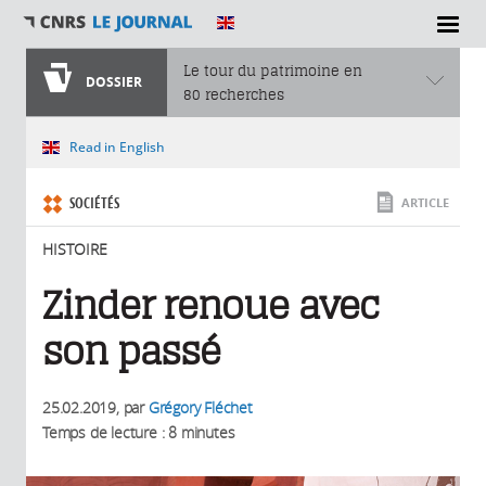
SECTIONS
Le tour du patrimoine en
DOSSIER
80 recherches
Vous êtes ici
Read in English
SOCIÉTÉS
ARTICLE
HISTOIRE
Zinder renoue avec
son passé
25.02.2019
, par
Grégory Fléchet
Temps de lecture : 8 minutes