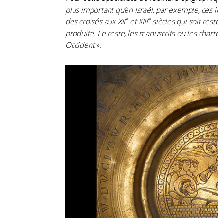
plus important qu’en Israël, par exemple, ces i
e
e
des croisés aux XII
et XIII
siècles qui soit res
produite. Le reste, les manuscrits ou les char
Occident
».