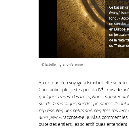
Ce bassin or
évangélisate
fond : « Ac
de son docte
en Europe au
de Jérusalem,
de la Nativit
du "Trésor 
Estelle Ingrand-Varenne
Au détour d’un voyage à Istanbul, elle se retro
e
Constantinople, juste après la IV
croisade. «
Q
quelques traces, des inscriptions monumentales
sur de la mosaïque, sur des peintures. Ils ont
représentés, des petits poèmes, très souvent 
alors grec
», raconte-t-elle. Mais comment les
ou textes entiers, les scientifiques entenden