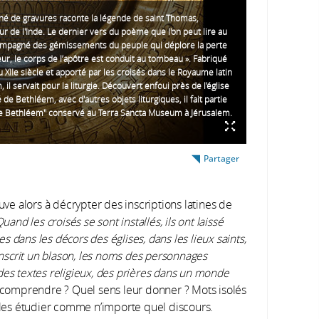
né de gravures raconte la légende de saint Thomas,
ur de l'Inde. Le dernier vers du poème que l'on peut lire au
compagné des gémissements du peuple qui déplore la perte
ur, le corps de l’apôtre est conduit au tombeau ». Fabriqué
 XIIe siècle et apporté par les croisés dans le Royaume latin
 il servait pour la liturgie. Découvert enfoui près de l'église
é de Bethléem, avec d'autres objets liturgiques, il fait partie
de Bethléem" conservé au Terra Sancta Museum à Jérusalem.
Partager
uve alors à décrypter des inscriptions latines de
uand les croisés se sont installés, ils ont laissé
 dans les décors des églises, dans les lieux saints,
 inscrit un blason, les noms des personnages
des textes religieux, des prières dans un monde
 comprendre ? Quel sens leur donner ? Mots isolés
t les étudier comme n’importe quel discours.