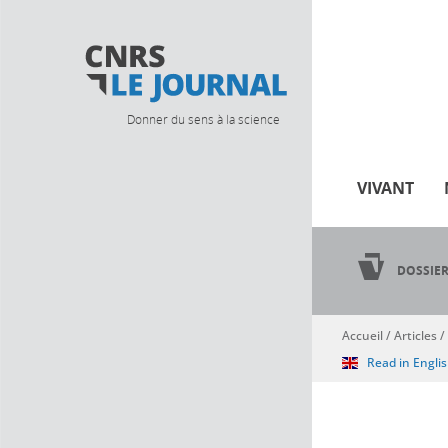
Donner du sens à la science
VIVANT
DOSSIE
Accueil
/
Articles
/
Vous êtes ici
Read in Engli