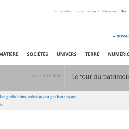
Rechercher
Se connecter
S'inscrire
Nos 
► DOSSIE
MATIÈRE
SOCIÉTÉS
UNIVERS
TERRE
NUMÉRI
Le tour du patrimo
Paru le
20.05.2026
R
Les graffs latins, précieux vestiges historiques
sh