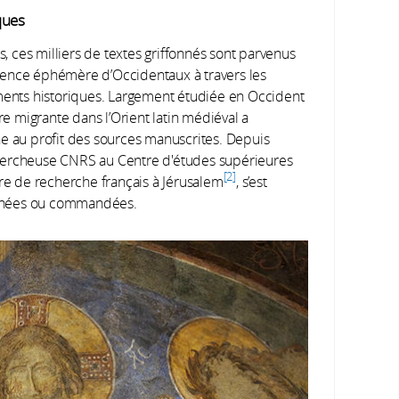
iques
s, ces milliers de textes griffonnés sont parvenus
sence éphémère d’Occidentaux à travers les
uments historiques. Largement étudiée en Occident
re migrante dans l’Orient latin médiéval a
he au profit des sources manuscrites. Depuis
hercheuse CNRS au Centre d'études supérieures
2
re de recherche français à Jérusalem
, s’est
ntanées ou commandées.