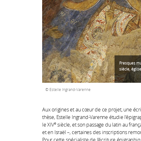
Fresques mur
siècle, églis
Estelle Ingrand-Varenne
Aux origines et au cœur de ce projet, une écrit
thèse, Estelle Ingrand-Varenne étudie l’épigrap
e
le XIV
siècle, et son passage du latin au franç
et en Israël –, certaines des inscriptions re
Pour cette spécialiste de l’écriture épigraph