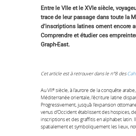
Entre le VIIe et le XVIe siècle, voyag
trace de leur passage dans toute la Mé
d’inscriptions latines ornent encore a
Comprendre et étudier ces empreintes h
Graph-East.
Cet article est à retrouver dans le
n°8 des
Cah
e
Au VII
siècle, à l’aurore de la conquête arabe,
Méditerranée orientale, l’écriture latine dispa
Progressivement, jusqu’à l’expansion ottoman
venus d’Occident établissent des hospices, de
inscriptions et des graffitis en alphabet latin.
spatialement et symboliquement les lieux, not