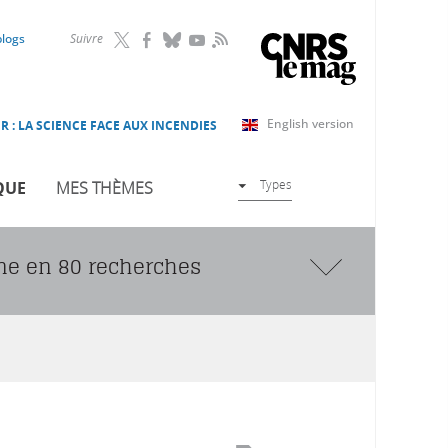
RSS
blogs
Suivre
English version
R : LA SCIENCE FACE AUX INCENDIES
Types
QUE
MES THÈMES
ine en 80 recherches