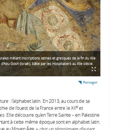
ales mêlant inscriptions latines et grecques de la fin du XIIe
e d'Abu Gosh (Israël), bâtie par les Hospitaliers au XIIe siècle.
Partager
ure : l’alphabet latin. En 2013, au cours de sa
e
hie de l’ouest de la France entre le XII
et
ais. Elle découvre qu’en Terre Sainte – en Palestine
montant à cette même époque sont en alphabet latin.
ique au Moyen Âge, «
c’est un témoignage d'a
utant