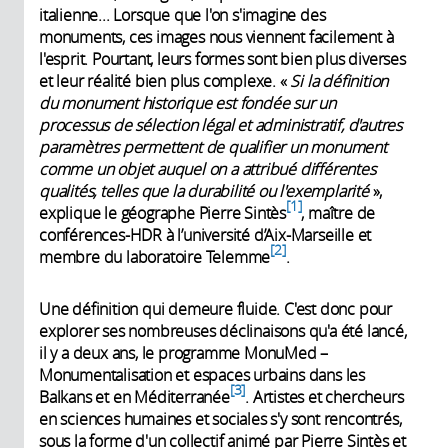
italienne... Lorsque que l'on s'imagine des
monuments, ces images nous viennent facilement à
l'esprit. Pourtant, leurs formes sont bien plus diverses
et leur réalité bien plus complexe. «
Si la définition
du monument historique est fondée sur un
processus de sélection légal et administratif, d'autres
paramètres permettent de qualifier un monument
comme un objet auquel on a attribué différentes
qualités, telles que la durabilité ou l'exemplarité
»,
1
explique le géographe Pierre Sintès
, maître de
conférences-HDR à l’université d’Aix-Marseille et
2
membre du laboratoire Telemme
.
Une définition qui demeure fluide. C'est donc pour
explorer ses nombreuses déclinaisons qu'a été lancé,
il y a deux ans, le programme MonuMed –
Monumentalisation et espaces urbains dans les
3
Balkans et en Méditerranée
. Artistes et chercheurs
en sciences humaines et sociales s'y sont rencontrés,
sous la forme d'un collectif animé par Pierre Sintès et