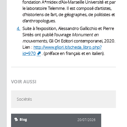
fondation A*midex d’Aix-Marseille Université et par
le laboratoire Telemme. Il est composé d’artistes,
d’historiens de l’art, de géographes, de politistes et
d’anthropologues.
4.
Suite à l'exposition, Alessandro Gallicchio et Pierre
Sintès ont publié l'ouvrage
Monument en
mouvements
, Gli Ori Editori contemporanei, 2020.
Lien :
http://www.gliori.it/scheda_libro.php?
id=970
. (préface en français et en italien).
(link is external)
VOIR AUSSI
Sociétés
Blog
20/07/2026