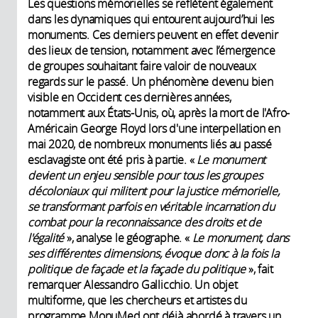
Les questions mémorielles se reflètent également
dans les dynamiques qui entourent aujourd’hui les
monuments. Ces derniers peuvent en effet devenir
des lieux de tension, notamment avec l’émergence
de groupes souhaitant faire valoir de nouveaux
regards sur le passé. Un phénomène devenu bien
visible en Occident ces dernières années,
notamment aux États-Unis, où, après la mort de l'Afro-
Américain George Floyd lors d'une interpellation en
mai 2020, de nombreux monuments liés au passé
esclavagiste ont été pris à partie. «
Le monument
devient un enjeu sensible pour tous les groupes
décoloniaux qui militent pour la justice mémorielle,
se transformant parfois en véritable incarnation du
combat pour la reconnaissance des droits et de
l'égalité
», analyse le géographe. «
Le monument, dans
ses différentes dimensions, évoque donc à la fois la
politique de façade et la façade du politique
», fait
remarquer Alessandro Gallicchio. Un objet
multiforme, que les chercheurs et artistes du
programme MonuMed ont déjà abordé à travers un