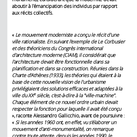
aboutir à l'émancipation des individus par rapport
aux récits collectifs.
«
Le mouvement moderniste a conçu le récit d'une
ville rationaliste. En suivant l'exemple de Le Corbusier
et des théoriciens du Congrès international
d'architecture moderne (CIAM), il considérait que
l'architecture devait être fonctionnelle dans sa
planification et dans sa construction. Réunies dans la
Charte d'Athènes (1933), les théories qui étaient à la
base de cette nouvelle vision de l'urbanisme
privilégiaient des solutions efficaces et adaptées à la
e
ville du XX
siècle, c'est-à-dire à la "ville-machine".
Chaque élément de ce nouvel ordre urbain devait
respecter la fonction pour laquelle il avait été conçu
», raconte Alessandro Gallicchio, avant de poursuivre :
«
Si les années 1960 ont, en effet, vu s'élaborer un
mouvement d'anti-monumentalité, on remarque
contre toute attente, depuis les années 1990, le