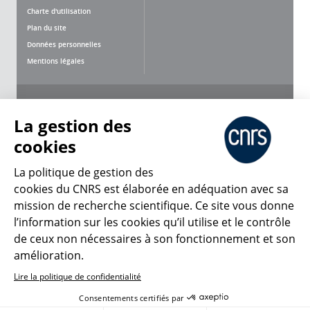
Charte d'utilisation
Plan du site
Données personnelles
Mentions légales
Nous suivre
Partager
La gestion des
cookies
La politique de gestion des
cookies du CNRS est élaborée en adéquation avec sa
CNRS Le Mag
mission de recherche scientifique. Ce site vous donne
l’information sur les cookies qu’il utilise et le contrôle
de ceux non nécessaires à son fonctionnement et son
© 2026, CNRS
amélioration.
Lire la politique de confidentialité
Créer un compte
Se connecter
Accessibilité : non conforme
Consentements certifiés par
Gestion des cookies