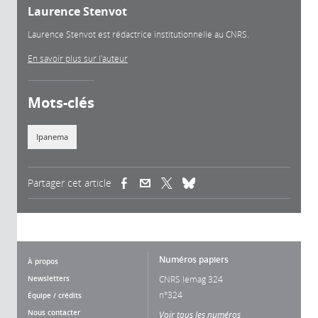
Laurence Stenvot
Laurence Stenvot est rédactrice institutionnelle au CNRS.
En savoir plus sur l'auteur
Mots-clés
Ipanema
Partager cet article
(link is external)
(link is external)
(link is external)
Numéros papiers
À propos
Newsletters
CNRS lemag 324
n°324
Équipe / crédits
Nous contacter
Voir tous les numéros