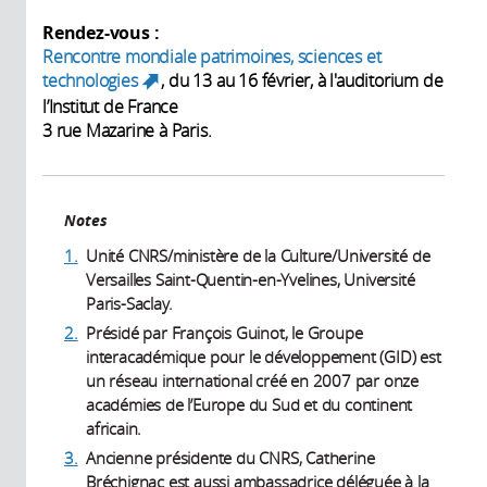
Rendez-vous :
Rencontre mondiale patrimoines, sciences et
technologies
, du 13 au 16 février, à l'auditorium de
(link is external)
l’Institut de France
3 rue Mazarine à Paris.
Notes
1.
Unité CNRS/ministère de la Culture/Université de
Versailles Saint-Quentin-en-Yvelines, Université
Paris-Saclay.
2.
Présidé par François Guinot, le Groupe
interacadémique pour le développement (GID) est
un réseau international créé en 2007 par onze
académies de l’Europe du Sud et du continent
africain.
3.
Ancienne présidente du CNRS, Catherine
Bréchignac est aussi ambassadrice déléguée à la