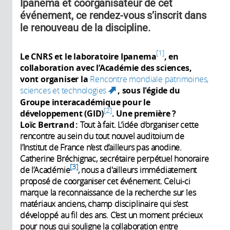
Ipanema et coorganisateur de cet
événement, ce rendez-vous s’inscrit dans
le renouveau de la discipline.
1
Le CNRS et le laboratoire Ipanema
, en
collaboration avec l’Académie des sciences,
vont organiser la
Rencontre mondiale patrimoines,
sciences et technologies
, sous l'égide du
(link is external)
Groupe interacadémique pour le
2
développement (GID)
. Une première ?
Loïc Bertrand :
Tout à fait. L’idée d’organiser cette
rencontre au sein du tout nouvel auditoium de
l’Institut de France n’est d’ailleurs pas anodine.
Catherine Bréchignac, secrétaire perpétuel honoraire
3
de l’Académie
, nous a d'ailleurs immédiatement
proposé de coorganiser cet événement. Celui-ci
marque la reconnaissance de la recherche sur les
matériaux anciens, champ disciplinaire qui s’est
développé au fil des ans. C’est un moment précieux
pour nous qui souligne la collaboration entre