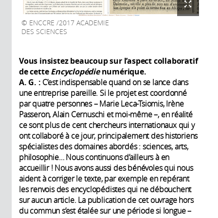
ENCCRE /2017 ACADEMIE
DES SCIENCES
Vous insistez beaucoup sur l’aspect collaboratif
de cette
Encyclopédie
numérique.
A. G. :
C’est indispensable quand on se lance dans
une entreprise pareille. Si le projet est coordonné
par quatre personnes – Marie Leca-Tsiomis, Irène
Passeron, Alain Cernuschi et moi-même –, en réalité
ce sont plus de cent chercheurs internationaux qui y
ont collaboré à ce jour, principalement des historiens
spécialistes des domaines abordés : sciences, arts,
philosophie… Nous continuons d’ailleurs à en
accueillir ! Nous avons aussi des bénévoles qui nous
aident à corriger le texte, par exemple en repérant
les renvois des encyclopédistes qui ne débouchent
sur aucun article. La publication de cet ouvrage hors
du commun s’est étalée sur une période si longue –