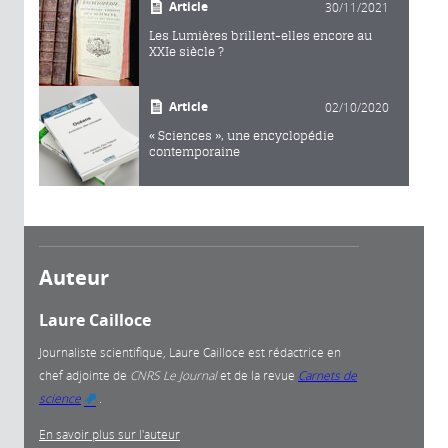
Article
30/11/2021
Les Lumières brillent-elles encore au
XXIe siècle ?
Article
02/10/2020
« Sciences », une encyclopédie
contemporaine
Auteur
Laure Cailloce
Journaliste scientifique, Laure Cailloce est rédactrice en
chef adjointe
de
CNRS Le Journal
et de la revue
Carnets de
science
.
(link is external)
En savoir plus sur l'auteur