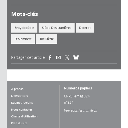
Mots-clés
Encyclopédie
Siècle Des Lumières
Diderot
D'Alembert
18e Siècle
Partager cet article
(link is external)
(link is external)
(link is external)
Numéros papiers
À propos
Newsletters
CNRS lemag 324
n°324
Équipe / crédits
Nous contacter
Voir tous les numéros
Charte d'utilisation
Plan du site