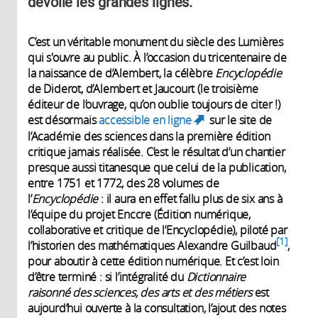
dévoile les grandes lignes.
C’est un véritable monument du siècle des Lumières
qui s'ouvre au public. À l’occasion du tricentenaire de
la naissance de d’Alembert, la célèbre
Encyclopédie
de Diderot, d’Alembert et Jaucourt (le troisième
éditeur de l’ouvrage, qu’on oublie toujours de citer !)
est désormais
accessible en ligne
sur le site de
(link is
l’Académie des sciences dans la première édition
external)
critique jamais réalisée. C’est le résultat d’un chantier
presque aussi titanesque que celui de la publication,
entre 1751 et 1772, des 28 volumes de
l’
Encyclopédie
: il aura en effet fallu plus de six ans à
l’équipe du projet Enccre (Édition numérique,
collaborative et critique de l’Encyclopédie), piloté par
1
l’historien des mathématiques Alexandre Guilbaud
,
pour aboutir à cette édition numérique. Et c’est loin
d’être terminé : si l’intégralité du
Dictionnaire
raisonné des sciences, des arts et des métiers
est
aujourd’hui ouverte à la consultation, l’ajout des notes